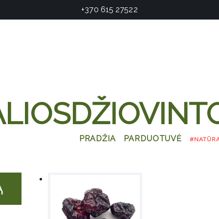
+370 615 27522
LIOSDŽIOVIN
PRADŽIA
PARDUOTUVĖ
#NATŪRA
Ą