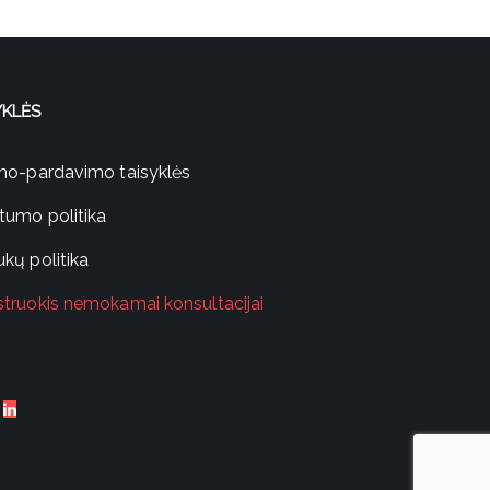
YKLĖS
imo-pardavimo taisyklės
atumo politika
kų politika
struokis nemokamai konsultacijai