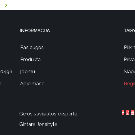
INFORMACIJA
TAIS
Paslaugos
Pirk
Produktai
Priv
720496
Įdomu
Slapu
o
Apie mane
Regi
Geros savijautos ekspertė
Gintarė Jonaitytė