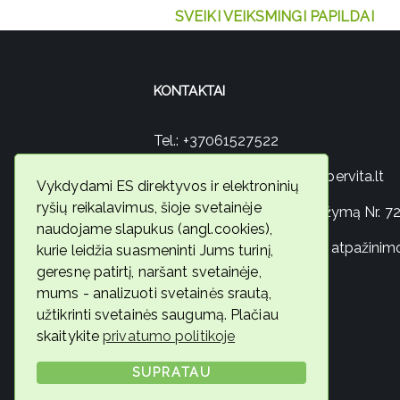
SVEIKI VEIKSMINGI PAPILDAI
KONTAKTAI
Tel.:
+37061527522
El. paštas:
ambervita@ambervita.lt
Vykdydami ES direktyvos ir elektroninių
ryšių reikalavimus, šioje svetainėje
Individuali veikla pagal pažymą Nr. 
naudojame slapukus (angl.cookies),
Maisto tvarkymo subjekto atpažinim
kurie leidžia suasmeninti Jums turinį,
geresnę patirtį, naršant svetainėje,
numeris – 130018951
mums - analizuoti svetainės srautą,
užtikrinti svetainės saugumą. Plačiau
skaitykite
privatumo politikoje
© 2026 Ambervita
SUPRATAU