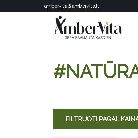
PASLAUGOS
ambervita@ambervita.lt
PRODUKTAI
ĮDOMU
APIE MANE
TESTAS
KONTAKTAI
#NATŪRA
FILTRUOTI PAGAL KAIN