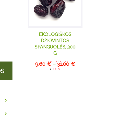
ina
EKOLOGIŠKOS
DŽIOVINTOS
SPANGUOLĖS, 300
G
Įvertinimas:
9.60
€
–
31.00
€
This
OS
0
iš 5
product
has
multiple
variants.
The
options
may be
chosen