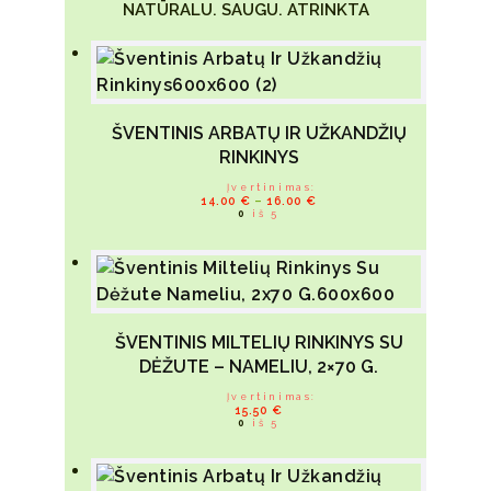
NATŪRALU. SAUGU. ATRINKTA
ŠVENTINIS ARBATŲ IR UŽKANDŽIŲ
RINKINYS
Įvertinimas:
This product
14.00
€
–
16.00
€
0
iš 5
has multiple
variants.
The options
may be
chosen on
ŠVENTINIS MILTELIŲ RINKINYS SU
the product
DĖŽUTE – NAMELIU, 2×70 G.
page
Įvertinimas:
15.50
€
0
iš 5