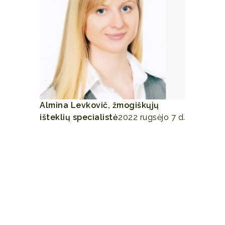
Almina Levkovič, žmogiškųjų
išteklių specialistė
2022 rugsėjo 7 d.
Su auditorija Gintarė dirbo puikiai,
naudojo skaidres, pavyzdžius,
motyvuojančius vizualus ir patirtis.
Darbą grupėje nuolat motyvavo,
naudojo įvairius metodus, kad
kiekviena programos dalyvė būtų
išgirsta, gautų asmeninę analizę ir
dėmesį. Kas tapo programos finale