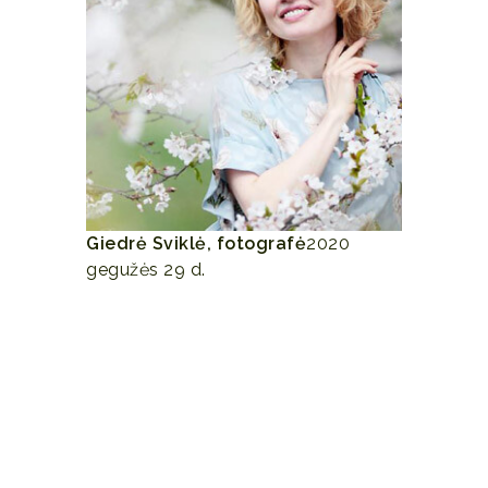
Giedrė Sviklė, fotografė
2020
gegužės 29 d.
Kreipiausi į mitybos ekspertę Gintarę
Jonaitytę, nes suabejojau, ar gebu
užtikrinti subalansuotą vaiko dietą.
Pasitikėjimo šia specialiste suteikė
perskaityti jos įrašai socialinėje
medijoje bei JAV baigti mokslai apie
vaikų mitybą. Iš asmeninės mitybos