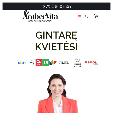
+370 615 27522
PASLAUGOS
PRODUKTAI
GINTARĘ
ĮDOMU
APIE MANE
KVIETĖSI
TESTAS
KONTAKTAI