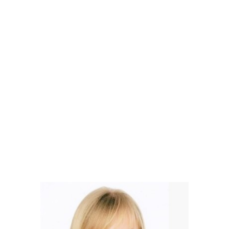
konsultacijos pasisėmiau realios
praktikos: dabar nuolat vartojame
liofilizuotų dilgėlių, garšvų ir pan.
miltelius (ne sezono metu
išbandysime ir uogų). Buvo naudinga,
kad specialistė galėjo pakomentuoti
vaiko kraujo tyrimus ir sudėjo
akcentus, į ką reikia atkreipti dėmesį,
ką stebėti norint pagerinti tam tikrus
kraujo rodiklius. Jautėsi, kad Gintarė
yra kompetentinga specialistė,
gebanti maloniu bendravimu
užmegzti ryšį su klientais.
Rekomenduoju!