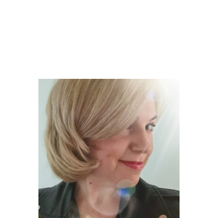
Ačiū, Gintare, už bendrystę, šaunias,
informatyvias sveikos mitybos
pamokas ir dalyvių motyvaciją
pokyčiams! Auditorija nekantriai laukia
naujų receptų ir gardžių susitikimų!!!