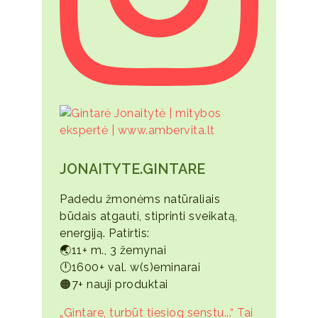
JONAITYTE.GINTARE
Padedu žmonėms natūraliais
būdais atgauti, stiprinti sveikatą,
energiją. Patirtis:
🌏11+ m., 3 žemynai
🕛1600+ val. w(s)eminarai
🟠7+ nauji produktai
„Gintare, turbūt tiesiog senstu...“ Tai