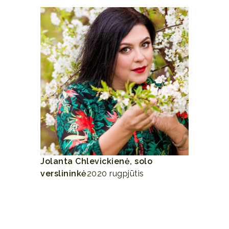
Jolanta Chlevickienė, solo
verslininkė
2020 rugpjūtis
Esu dalyvavusi seminare apie cukrų.
Labai patiko, kaip paprastai Gintarė
paaiškino apie cukrų, kaip jis būna