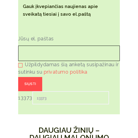
Gauk įkvepiančias naujienas apie
sveikatą tiesiai į savo el.paštą
Jūsų el. paštas
Užpildydamas šią anketą susipažinau ir
sutinku su
privatumo politika
13373
DAUGIAU ŽINIŲ –
DAUGIAU MALONUMO