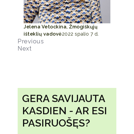
Jelena Vetockina, Žmogiškųjų
išteklių vadovė
2022 spalio 7 d.
Previous
Next
GERA SAVIJAUTA
KASDIEN - AR ESI
PASIRUOŠĘS?