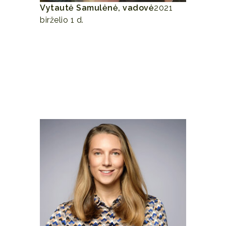
Vytautė Samulėnė, vadovė
2021
birželio 1 d.
Dėkoju Gintarei už profesionalius
patarimus, tikrai padėjo paivairinti
mano dietą ir isšspręsti virškinimo
problemas, rekomenduoju visiems kas
norėtų pradėti gyventi skaniau ir
sveikiau.