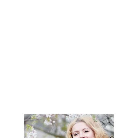
pateikimas: nuoseklus ir sistemingas,
išsamus ir vaizdingas Viskas sklandžiai
organizuota, video, laiškai, priminimai
(beje, labai reikalingi šioje
informacijos jūroje) O jau tie pokalbiai
ir receptai uždaroje FB grupėje!
Asmeninis Gintarės dėmesys,
profesionalumas, žmogiškumas,
pozityvumas, gebėjimas išgirsti ir
įkvepiančiai dalintis - tai (ir ne tik)
praturtino mano kasdienį meniu,
suteikė daugiau pasitikėjimo ir, turiu
pripažinti, visgi pakoregavo mano
"nelabai tobulus" mitybos įpročius Ir
požiūrį! Nuoširdžiai rekomenduoju!