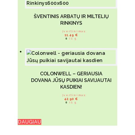
ŠVENTINIS ARBATŲ IR MILTELIŲ
RINKINYS
Įvertinimas:
11.49
€
0
iš 5
COLONWELL – GERIAUSIA
DOVANA JŪSŲ PUIKIAI SAVIJAUTAI
KASDIEN!
Įvertinimas:
42.90
€
0
iš 5
DAUGIAU