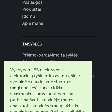
Paslaugos
Produktai
Įdomu
Apie mane
TAISYKLĖS
Pirkimo-pardavimo taisyklės
Privatumo politika
Slapukų politika
Vykdydami ES direktyvos ir
elektroninių ryšių reikalavimus, šioje
Registruokis nemokamai konsultacijai
svetainėje naudojame slapukus
© 2026
(angl.cookies), kurie leidžia
Ambervita
suasmeninti Jums turinį, geresnę
patirtį, naršant svetainėje, mums -
Geros
analizuoti svetainės srautą, užtikrinti
savijautos
svetainės saugumą. Plačiau skaitykite