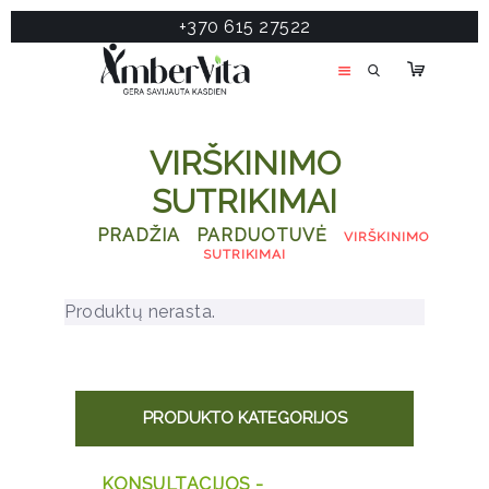
+370 615 27522
PASLAUGOS
PRODUKTAI
ĮDOMU
VIRŠKINIMO
APIE MANE
SUTRIKIMAI
TESTAS
PRADŽIA
PARDUOTUVĖ
VIRŠKINIMO
KONTAKTAI
SUTRIKIMAI
Produktų nerasta.
PRODUKTO KATEGORIJOS
KONSULTACIJOS -