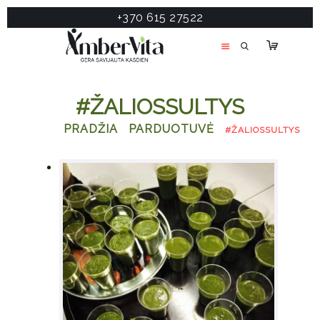
+370 615 27522
PASLAUGOS
PRODUKTAI
ĮDOMU
#ŽALIOSSULTYS
APIE MANE
PRADŽIA
PARDUOTUVĖ
#ŽALIOSSULTYS
TESTAS
KONTAKTAI