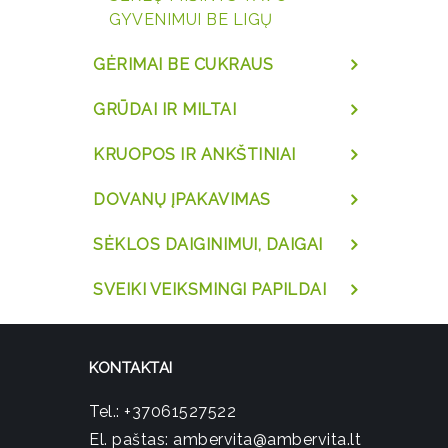
GYVENIMUI BE LIGŲ
GĖRIMAI BE CUKRAUS
GRŪDAI IR MILTAI
KRUOPOS IR ANKŠTINIAI
DOVANŲ ĮPAKAVIMAS
SĖKLOS DAIGINIMUI, DAIGAI
SVEIKI VEIKSMINGI PAPILDAI
KONTAKTAI
Tel.:
+37061527522
El. paštas:
ambervita@ambervita.lt