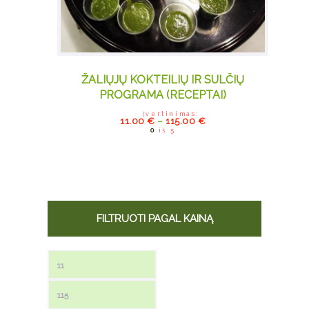
ŽALIŲJŲ KOKTEILIŲ IR SULČIŲ
PROGRAMA (RECEPTAI)
Įvertinimas:
11.00
€
–
115.00
€
0
iš 5
FILTRUOTI PAGAL KAINĄ
Min kaina
Maks kaina