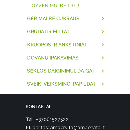
GYVENIMUI BE LIGŲ
GĖRIMAI BE CUKRAUS
GRŪDAI IR MILTAI
KRUOPOS IR ANKŠTINIAI
DOVANŲ ĮPAKAVIMAS
SĖKLOS DAIGINIMUI, DAIGAI
SVEIKI VEIKSMINGI PAPILDAI
KONTAKTAI
Tel.:
+37061527522
El. paštas:
ambervita@ambervita.lt