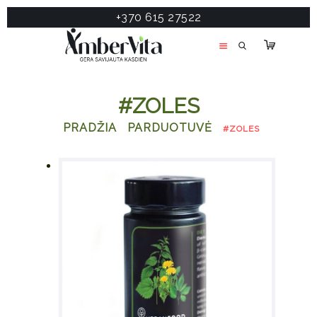
+370 615 27522
PASLAUGOS
PRODUKTAI
ĮDOMU
#ZOLES
APIE MANE
PRADŽIA
PARDUOTUVĖ
#ZOLES
TESTAS
KONTAKTAI