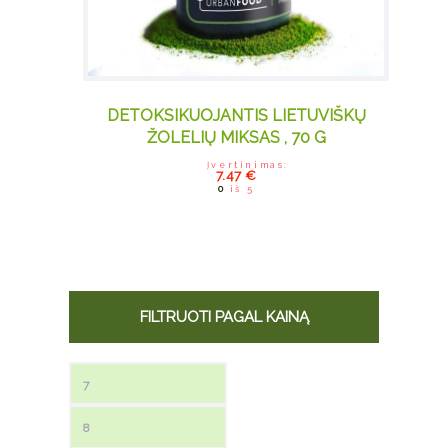
DETOKSIKUOJANTIS LIETUVIŠKŲ
ŽOLELIŲ MIKSAS , 70 G
Įvertinimas:
7.47
€
0
iš 5
FILTRUOTI PAGAL KAINĄ
Min kaina
Maks kaina