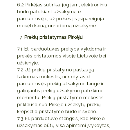
6.2 Pirkėjas sutinka, jog jam, elektroniniu
būdu pateikiant užsakymą el.
parduotuvėje, už prekes jis įsipareigoja
mokėti kainą, nurodomą užsakyme.
Prekių pristatymas Pirkėjui
7.1 El. parduotuvės prekyba vykdoma ir
prekės pristatomos visoje Lietuvoje bei
užsienyje.
7.2 Už prekių pristatymo paslaugą
taikomas mokestis, nurodytas el.
parduotuvės prekių užsakymo lange ir
galiojantis prekių užsakymo pateikimo
momentu. Prekių pristatymo mokestis
priklauso nuo Pirkėjo užsakytų prekių
krepšelio pristatymo būdo ir svorio.
7.3 El. parduotuvė stengsis, kad Pirkėjo
užsakymas būtų visa apimtimi įvykdytas,