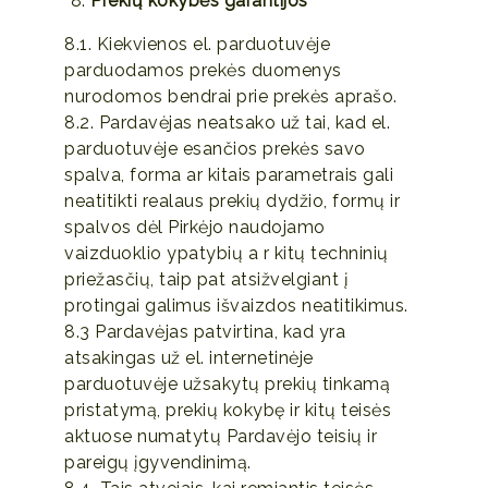
Prekių kokybės garantijos
8.1. Kiekvienos el. parduotuvėje
parduodamos prekės duomenys
nurodomos bendrai prie prekės aprašo.
8.2. Pardavėjas neatsako už tai, kad el.
parduotuvėje esančios prekės savo
spalva, forma ar kitais parametrais gali
neatitikti realaus prekių dydžio, formų ir
spalvos dėl Pirkėjo naudojamo
vaizduoklio ypatybių a r kitų techninių
priežasčių, taip pat atsižvelgiant į
protingai galimus išvaizdos neatitikimus.
8.3 Pardavėjas patvirtina, kad yra
atsakingas už el. internetinėje
parduotuvėje užsakytų prekių tinkamą
pristatymą, prekių kokybę ir kitų teisės
aktuose numatytų Pardavėjo teisių ir
pareigų įgyvendinimą.