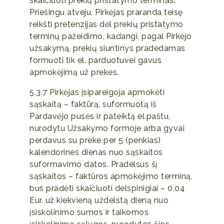
skaičiuoti prekių pristatymo terminas.
Priešingu atveju, Pirkėjas praranda teisę
reikšti pretenzijas dėl prekių pristatymo
terminų pažeidimo, kadangi, pagal Pirkėjo
užsakymą, prekių siuntinys pradedamas
formuoti tik el. parduotuvei gavus
apmokėjimą už prekes.
5.3.7 Pirkėjas įsipareigoja apmokėti
sąskaitą – faktūrą, suformuotą iš
Pardavėjo pusės ir pateiktą el.paštu,
nurodytu Užsakymo formoje arba gyvai
perdavus su preke per 5 (penkias)
kalendorines dienas nuo sąskaitos
suformavimo datos. Pradelsus šį
sąskaitos – faktūros apmokėjimo terminą,
bus pradėti skaičiuoti delspinigiai – 0,04
Eur. už kiekvieną uždelstą dieną nuo
įsiskolinimo sumos ir taikomos