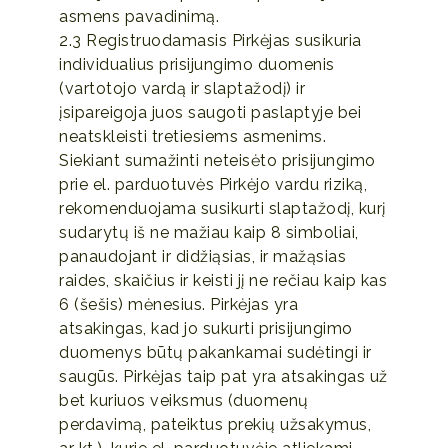
asmens pavadinimą.
2.3 Registruodamasis Pirkėjas susikuria
individualius prisijungimo duomenis
(vartotojo vardą ir slaptažodį) ir
įsipareigoja juos saugoti paslaptyje bei
neatskleisti tretiesiems asmenims.
Siekiant sumažinti neteisėto prisijungimo
prie el. parduotuvės Pirkėjo vardu riziką,
rekomenduojama susikurti slaptažodį, kurį
sudarytų iš ne mažiau kaip 8 simboliai,
panaudojant ir didžiąsias, ir mažąsias
raides, skaičius ir keisti jį ne rečiau kaip kas
6 (šešis) mėnesius. Pirkėjas yra
atsakingas, kad jo sukurti prisijungimo
duomenys būtų pakankamai sudėtingi ir
saugūs. Pirkėjas taip pat yra atsakingas už
bet kuriuos veiksmus (duomenų
perdavimą, pateiktus prekių užsakymus,