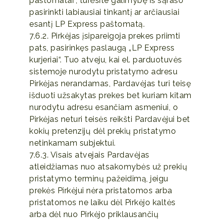
paštomatai“, turėsite galimybę iš sąrašo
pasirinkti labiausiai tinkantį ar arčiausiai
esantį LP Express paštomatą.
7.6.2. Pirkėjas įsipareigoja prekes priimti
pats, pasirinkęs paslaugą „LP Express
kurjeriai“. Tuo atveju, kai el. parduotuvės
sistemoje nurodytu pristatymo adresu
Pirkėjas nerandamas, Pardavėjas turi teisę
išduoti užsakytas prekes bet kuriam kitam
nurodytu adresu esančiam asmeniui, o
Pirkėjas neturi teisės reikšti Pardavėjui bet
kokių pretenzijų dėl prekių pristatymo
netinkamam subjektui.
7.6.3. Visais atvejais Pardavėjas
atleidžiamas nuo atsakomybės už prekių
pristatymo terminų pažeidimą, jeigu
prekės Pirkėjui nėra pristatomos arba
pristatomos ne laiku dėl Pirkėjo kaltės
arba dėl nuo Pirkėjo priklausančių