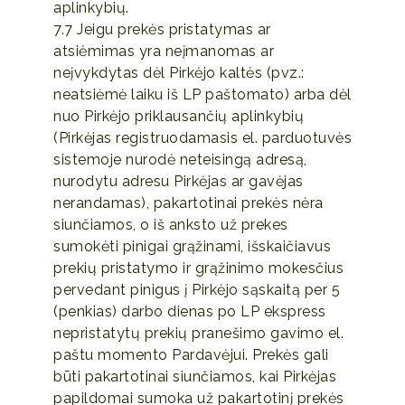
aplinkybių.
7.7 Jeigu prekės pristatymas ar
atsiėmimas yra neįmanomas ar
neįvykdytas dėl Pirkėjo kaltės (pvz.:
neatsiėmė laiku iš LP paštomato) arba dėl
nuo Pirkėjo priklausančių aplinkybių
(Pirkėjas registruodamasis el. parduotuvės
sistemoje nurodė neteisingą adresą,
nurodytu adresu Pirkėjas ar gavėjas
nerandamas), pakartotinai prekės nėra
siunčiamos, o iš anksto už prekes
sumokėti pinigai grąžinami, išskaičiavus
prekių pristatymo ir grąžinimo mokesčius
pervedant pinigus į Pirkėjo sąskaitą per 5
(penkias) darbo dienas po LP ekspress
nepristatytų prekių pranešimo gavimo el.
paštu momento Pardavėjui. Prekės gali
būti pakartotinai siunčiamos, kai Pirkėjas
papildomai sumoka už pakartotinį prekės