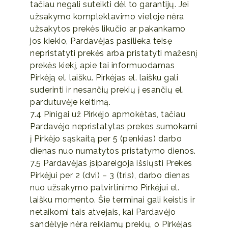
tačiau negali suteikti dėl to garantijų. Jei
užsakymo komplektavimo vietoje nėra
užsakytos prekės likučio ar pakankamo
jos kiekio, Pardavėjas pasilieka teisę
nepristatyti prekės arba pristatyti mažesnį
prekės kiekį, apie tai informuodamas
Pirkėją el. laišku. Pirkėjas el. laišku gali
suderinti ir nesančių prekių į esančių el.
pardutuvėje keitimą.
7.4 Pinigai už Pirkėjo apmokėtas, tačiau
Pardavėjo nepristatytas prekes sumokami
į Pirkėjo sąskaitą per 5 (penkias) darbo
dienas nuo numatytos pristatymo dienos.
7.5 Pardavėjas įsipareigoja išsiųsti Prekes
Pirkėjui per 2 (dvi) – 3 (tris), darbo dienas
nuo užsakymo patvirtinimo Pirkėjui el.
laišku momento. Šie terminai gali keistis ir
netaikomi tais atvejais, kai Pardavėjo
sandėlyje nėra reikiamų prekių, o Pirkėjas