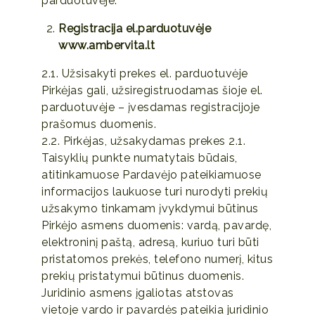
parduotuvėje.
Registracija el.parduotuvėje
www.ambervita.lt
2.1. Užsisakyti prekes el. parduotuvėje
Pirkėjas gali, užsiregistruodamas šioje el.
parduotuvėje – įvesdamas registracijoje
prašomus duomenis.
2.2. Pirkėjas, užsakydamas prekes 2.1.
Taisyklių punkte numatytais būdais,
atitinkamuose Pardavėjo pateikiamuose
informacijos laukuose turi nurodyti prekių
užsakymo tinkamam įvykdymui būtinus
Pirkėjo asmens duomenis: vardą, pavardę,
elektroninį paštą, adresą, kuriuo turi būti
pristatomos prekės, telefono numerį, kitus
prekių pristatymui būtinus duomenis.
Juridinio asmens įgaliotas atstovas
vietoje vardo ir pavardės pateikia juridinio