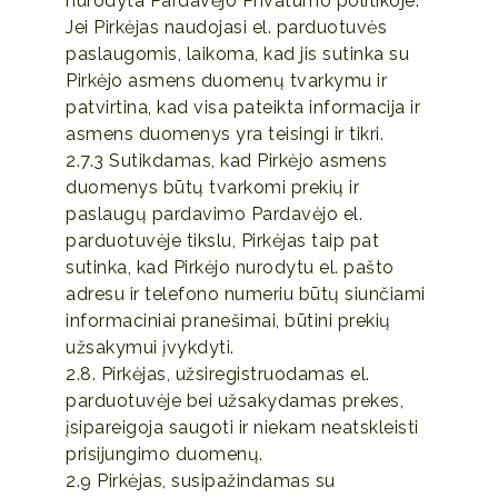
nurodyta Pardavėjo Privatumo politikoje.
Jei Pirkėjas naudojasi el. parduotuvės
paslaugomis, laikoma, kad jis sutinka su
Pirkėjo asmens duomenų tvarkymu ir
patvirtina, kad visa pateikta informacija ir
asmens duomenys yra teisingi ir tikri.
2.7.3 Sutikdamas, kad Pirkėjo asmens
duomenys būtų tvarkomi prekių ir
paslaugų pardavimo Pardavėjo el.
parduotuvėje tikslu, Pirkėjas taip pat
sutinka, kad Pirkėjo nurodytu el. pašto
adresu ir telefono numeriu būtų siunčiami
informaciniai pranešimai, būtini prekių
užsakymui įvykdyti.
2.8. Pirkėjas, užsiregistruodamas el.
parduotuvėje bei užsakydamas prekes,
įsipareigoja saugoti ir niekam neatskleisti
prisijungimo duomenų.
2.9 Pirkėjas, susipažindamas su