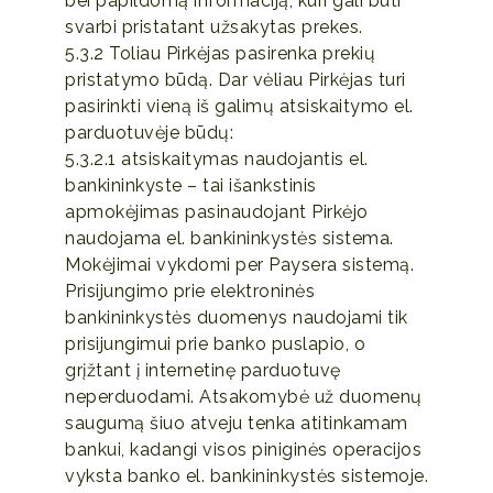
bei papildomą informaciją, kuri gali būti
svarbi pristatant užsakytas prekes.
5.3.2 Toliau Pirkėjas pasirenka prekių
pristatymo būdą. Dar vėliau Pirkėjas turi
pasirinkti vieną iš galimų atsiskaitymo el.
parduotuvėje būdų:
5.3.2.1 atsiskaitymas naudojantis el.
bankininkyste – tai išankstinis
apmokėjimas pasinaudojant Pirkėjo
naudojama el. bankininkystės sistema.
Mokėjimai vykdomi per Paysera sistemą.
Prisijungimo prie elektroninės
bankininkystės duomenys naudojami tik
prisijungimui prie banko puslapio, o
grįžtant į internetinę parduotuvę
neperduodami. Atsakomybė už duomenų
saugumą šiuo atveju tenka atitinkamam
bankui, kadangi visos piniginės operacijos
vyksta banko el. bankininkystės sistemoje.