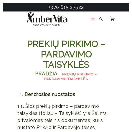
+370 615 27522
PASLAUGOS
PRODUKTAI
ĮDOMU
PREKIŲ PIRKIMO –
APIE MANE
PARDAVIMO
TESTAS
TAISYKLĖS
KONTAKTAI
PRADŽIA
PREKIŲ PIRKIMO –
PARDAVIMO TAISYKLĖS
Bendrosios nuostatos
1.1. Šios prekių pirkimo – pardavimo
taisyklės (toliau – Taisyklės) yra Šalims
privalomas teisinis dokumentas, kuris
nustato Pirkėjo ir Pardavėjo teises,