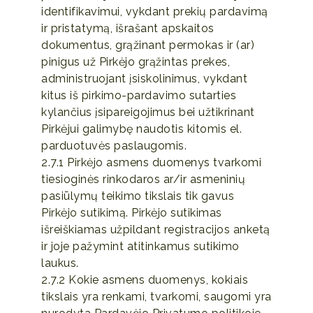
identifikavimui, vykdant prekių pardavimą
ir pristatymą, išrašant apskaitos
dokumentus, grąžinant permokas ir (ar)
pinigus už Pirkėjo grąžintas prekes,
administruojant įsiskolinimus, vykdant
kitus iš pirkimo-pardavimo sutarties
kylančius įsipareigojimus bei užtikrinant
Pirkėjui galimybę naudotis kitomis el.
parduotuvės paslaugomis.
2.7.1 Pirkėjo asmens duomenys tvarkomi
tiesioginės rinkodaros ar/ir asmeninių
pasiūlymų teikimo tikslais tik gavus
Pirkėjo sutikimą. Pirkėjo sutikimas
išreiškiamas užpildant registracijos anketą
ir joje pažymint atitinkamus sutikimo
laukus.
2.7.2 Kokie asmens duomenys, kokiais
tikslais yra renkami, tvarkomi, saugomi yra