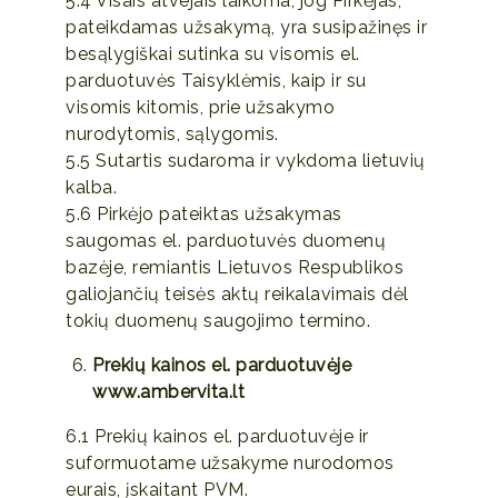
5.4 Visais atvejais laikoma, jog Pirkėjas,
pateikdamas užsakymą, yra susipažinęs ir
besąlygiškai sutinka su visomis el.
parduotuvės Taisyklėmis, kaip ir su
visomis kitomis, prie užsakymo
nurodytomis, sąlygomis.
5.5 Sutartis sudaroma ir vykdoma lietuvių
kalba.
5.6 Pirkėjo pateiktas užsakymas
saugomas el. parduotuvės duomenų
bazėje, remiantis Lietuvos Respublikos
galiojančių teisės aktų reikalavimais dėl
tokių duomenų saugojimo termino.
Prekių kainos el. parduotuvėje
www.ambervita.lt
6.1 Prekių kainos el. parduotuvėje ir
suformuotame užsakyme nurodomos
eurais, įskaitant PVM.