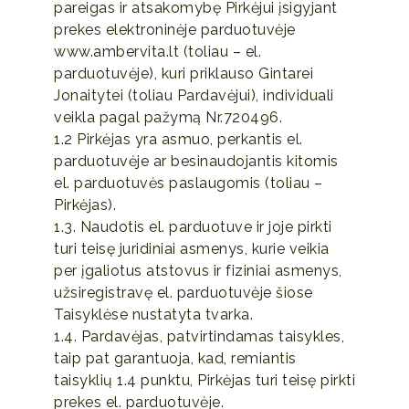
pareigas ir atsakomybę Pirkėjui įsigyjant
prekes elektroninėje parduotuvėje
www.ambervita.lt (toliau – el.
parduotuvėje), kuri priklauso Gintarei
Jonaitytei (toliau Pardavėjui), individuali
veikla pagal pažymą Nr.720496.
1.2 Pirkėjas yra asmuo, perkantis el.
parduotuvėje ar besinaudojantis kitomis
el. parduotuvės paslaugomis (toliau –
Pirkėjas).
1.3. Naudotis el. parduotuve ir joje pirkti
turi teisę juridiniai asmenys, kurie veikia
per įgaliotus atstovus ir fiziniai asmenys,
užsiregistravę el. parduotuvėje šiose
Taisyklėse nustatyta tvarka.
1.4. Pardavėjas, patvirtindamas taisykles,
taip pat garantuoja, kad, remiantis
taisyklių 1.4 punktu, Pirkėjas turi teisę pirkti
prekes el. parduotuvėje.