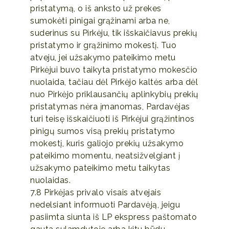
pristatymą, o iš anksto už prekes
sumokėti pinigai grąžinami arba ne,
suderinus su Pirkėju, tik išskaičiavus prekių
pristatymo ir grąžinimo mokestį. Tuo
atveju, jei užsakymo pateikimo metu
Pirkėjui buvo taikyta pristatymo mokesčio
nuolaida, tačiau dėl Pirkėjo kaltės arba dėl
nuo Pirkėjo priklausančių aplinkybių prekių
pristatymas nėra įmanomas, Pardavėjas
turi teisę išskaičiuoti iš Pirkėjui grąžintinos
pinigų sumos visą prekių pristatymo
mokestį, kuris galiojo prekių užsakymo
pateikimo momentu, neatsižvelgiant į
užsakymo pateikimo metu taikytas
nuolaidas.
7.8 Pirkėjas privalo visais atvejais
nedelsiant informuoti Pardavėją, jeigu
pasiimta siunta iš LP ekspress paštomato