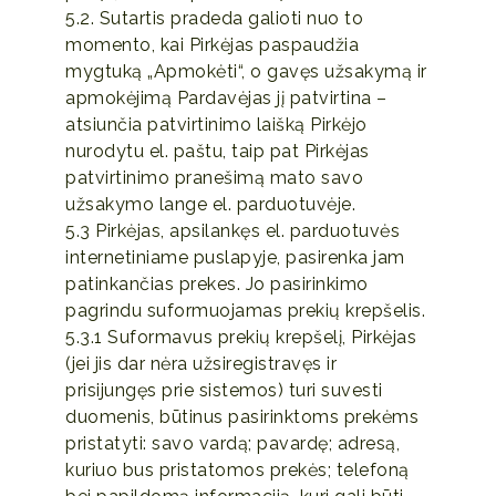
5.2. Sutartis pradeda galioti nuo to
momento, kai Pirkėjas paspaudžia
mygtuką „Apmokėti“, o gavęs užsakymą ir
apmokėjimą Pardavėjas jį patvirtina –
atsiunčia patvirtinimo laišką Pirkėjo
nurodytu el. paštu, taip pat Pirkėjas
patvirtinimo pranešimą mato savo
užsakymo lange el. parduotuvėje.
5.3 Pirkėjas, apsilankęs el. parduotuvės
internetiniame puslapyje, pasirenka jam
patinkančias prekes. Jo pasirinkimo
pagrindu suformuojamas prekių krepšelis.
5.3.1 Suformavus prekių krepšelį, Pirkėjas
(jei jis dar nėra užsiregistravęs ir
prisijungęs prie sistemos) turi suvesti
duomenis, būtinus pasirinktoms prekėms
pristatyti: savo vardą; pavardę; adresą,
kuriuo bus pristatomos prekės; telefoną