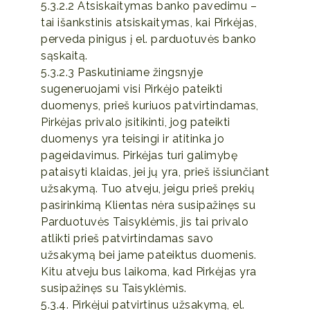
5.3.2.2 Atsiskaitymas banko pavedimu –
tai išankstinis atsiskaitymas, kai Pirkėjas,
perveda pinigus į el. parduotuvės banko
sąskaitą.
5.3.2.3 Paskutiniame žingsnyje
sugeneruojami visi Pirkėjo pateikti
duomenys, prieš kuriuos patvirtindamas,
Pirkėjas privalo įsitikinti, jog pateikti
duomenys yra teisingi ir atitinka jo
pageidavimus. Pirkėjas turi galimybę
pataisyti klaidas, jei jų yra, prieš išsiunčiant
užsakymą. Tuo atveju, jeigu prieš prekių
pasirinkimą Klientas nėra susipažinęs su
Parduotuvės Taisyklėmis, jis tai privalo
atlikti prieš patvirtindamas savo
užsakymą bei jame pateiktus duomenis.
Kitu atveju bus laikoma, kad Pirkėjas yra
susipažinęs su Taisyklėmis.
5.3.4. Pirkėjui patvirtinus užsakymą, el.