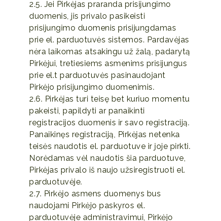
2.5. Jei Pirkėjas praranda prisijungimo
duomenis, jis privalo pasikeisti
prisijungimo duomenis prisijungdamas
prie el. parduotuvės sistemos. Pardavėjas
nėra laikomas atsakingu už žalą, padarytą
Pirkėjui, tretiesiems asmenims prisijungus
prie el.t parduotuvės pasinaudojant
Pirkėjo prisijungimo duomenimis.
2.6. Pirkėjas turi teisę bet kuriuo momentu
pakeisti, papildyti ar panaikinti
registracijos duomenis ir savo registraciją.
Panaikinęs registraciją, Pirkėjas netenka
teisės naudotis el. parduotuve ir joje pirkti.
Norėdamas vėl naudotis šia parduotuve,
Pirkėjas privalo iš naujo užsiregistruoti el.
parduotuvėje.
2.7. Pirkėjo asmens duomenys bus
naudojami Pirkėjo paskyros el.
parduotuvėje administravimui, Pirkėjo