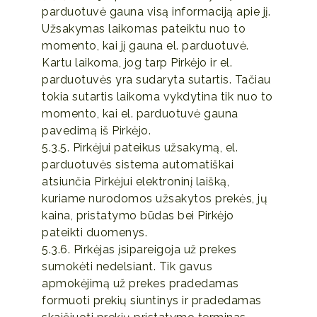
parduotuvė gauna visą informaciją apie jį.
Užsakymas laikomas pateiktu nuo to
momento, kai jį gauna el. parduotuvė.
Kartu laikoma, jog tarp Pirkėjo ir el.
parduotuvės yra sudaryta sutartis. Tačiau
tokia sutartis laikoma vykdytina tik nuo to
momento, kai el. parduotuvė gauna
pavedimą iš Pirkėjo.
5.3.5. Pirkėjui pateikus užsakymą, el.
parduotuvės sistema automatiškai
atsiunčia Pirkėjui elektroninį laišką,
kuriame nurodomos užsakytos prekės, jų
kaina, pristatymo būdas bei Pirkėjo
pateikti duomenys.
5.3.6. Pirkėjas įsipareigoja už prekes
sumokėti nedelsiant. Tik gavus
apmokėjimą už prekes pradedamas
formuoti prekių siuntinys ir pradedamas