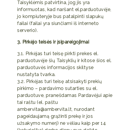
Taisyklėmis patvirtina, jog jis yra
informuotas, kad naršant el.parduotuvėje,
jo kompiuteryje bus patalpinti slapukų
failai (failai yra siunčiami iš interneto
serverio).
3. Pirkėjo teisės ir įsipareigojimai
3.1. Pirkėjas turi teisę pirkti prekes el.
parduotuvėje šių Taisyklių ir kitose šios el.
parduotuvės informacijos skiltyse
nustatyta tvarka.
3.2. Pirkėjas turi teisę atsisakyti prekių
pirkimo – pardavimo sutarties su el.
parduotuve, pranešdamas Pardavėjui apie
tai raštu (el. paštu
ambervita@ambervita.lt, nurodant
pageidaujamą grąžinti prekę ir jos
užsakymo numerį) ne vėliau kaip per 14