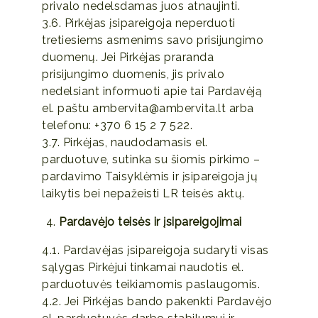
privalo nedelsdamas juos atnaujinti.
3.6. Pirkėjas įsipareigoja neperduoti
tretiesiems asmenims savo prisijungimo
duomenų. Jei Pirkėjas praranda
prisijungimo duomenis, jis privalo
nedelsiant informuoti apie tai Pardavėją
el. paštu ambervita@ambervita.lt arba
telefonu: +370 6 15 2 7 522.
3.7. Pirkėjas, naudodamasis el.
parduotuve, sutinka su šiomis pirkimo –
pardavimo Taisyklėmis ir įsipareigoja jų
laikytis bei nepažeisti LR teisės aktų.
Pardavėjo teisės ir įsipareigojimai
4.1. Pardavėjas įsipareigoja sudaryti visas
sąlygas Pirkėjui tinkamai naudotis el.
parduotuvės teikiamomis paslaugomis.
4.2. Jei Pirkėjas bando pakenkti Pardavėjo