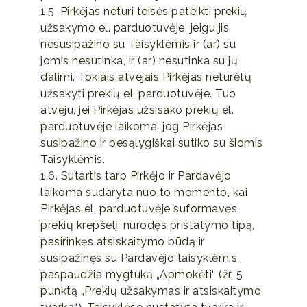
1.5. Pirkėjas neturi teisės pateikti prekių
užsakymo el. parduotuvėje, jeigu jis
nesusipažino su Taisyklėmis ir (ar) su
jomis nesutinka, ir (ar) nesutinka su jų
dalimi. Tokiais atvejais Pirkėjas neturėtų
užsakyti prekių el. parduotuvėje. Tuo
atveju, jei Pirkėjas užsisako prekių el.
parduotuvėje laikoma, jog Pirkėjas
susipažino ir besąlygiškai sutiko su šiomis
Taisyklėmis.
1.6. Sutartis tarp Pirkėjo ir Pardavėjo
laikoma sudaryta nuo to momento, kai
Pirkėjas el. parduotuvėje suformavęs
prekių krepšelį, nurodęs pristatymo tipą,
pasirinkęs atsiskaitymo būdą ir
susipažinęs su Pardavėjo taisyklėmis,
paspaudžia mygtuką „Apmokėti“ (žr. 5
punktą „Prekių užsakymas ir atsiskaitymo