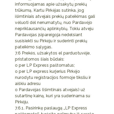
informuojamas apie užsakytų prekių
trūkumą. Kartu Pirkėjas sutinka, jog
išimtiniais atvejais prekių pateikimas gali
vėluoti dėl nenumatytų, nuo Pardavėjo
nepriklausančių aplinkybių. Tokiu atveju
Pardavėjas įsipareigoja nedelsiant
susisiekti su Pirkėju ir suderinti prekių
pateikimo sąlygas.
7.6 Prekės, užsakytos el parduotuvėje,
pristatomos šiais būdais:
o per LP Express paštomatus;
o per LP express kurjerius Pirkėjo
nurodytu registracijos formoje tiksliu ir
aiškiu adresu
o Pardavėjas (išimtinais atvejais) už
sutartinę kainą, kuri yra suderinama su
Pirkėju.
7.6.1. Pasirinkę paslaugą „LP Express