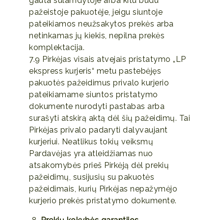
gauta sulamdytoje arba kitu būdu
pažeistoje pakuotėje, jeigu siuntoje
pateikiamos neužsakytos prekės arba
netinkamas jų kiekis, nepilna prekės
komplektacija.
7.9 Pirkėjas visais atvejais pristatymo „LP
ekspress kurjeris“ metu pastebėjęs
pakuotės pažeidimus privalo kurjerio
pateikiamame siuntos pristatymo
dokumente nurodyti pastabas arba
surašyti atskirą aktą dėl šių pažeidimų. Tai
Pirkėjas privalo padaryti dalyvaujant
kurjeriui. Neatlikus tokių veiksmų
Pardavėjas yra atleidžiamas nuo
atsakomybės prieš Pirkėją dėl prekių
pažeidimų, susijusių su pakuotės
pažeidimais, kurių Pirkėjas nepažymėjo
kurjerio prekės pristatymo dokumente.