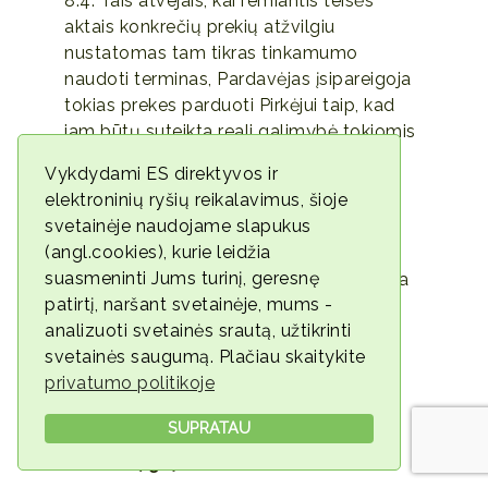
8.4. Tais atvejais, kai remiantis teisės
aktais konkrečių prekių atžvilgiu
nustatomas tam tikras tinkamumo
naudoti terminas, Pardavėjas įsipareigoja
tokias prekes parduoti Pirkėjui taip, kad
jam būtų suteikta reali galimybė tokiomis
prekėmis pasinaudoti iki tinkamumo
Vykdydami ES direktyvos ir
naudoti termino pabaigos.
elektroninių ryšių reikalavimus, šioje
svetainėje naudojame slapukus
Keitimasis informacija
(angl.cookies), kurie leidžia
9.1 Pirkėjas visus pranešimus ir
suasmeninti Jums turinį, geresnę
klausimus siunčia ir kitaip kontaktuoja
patirtį, naršant svetainėje, mums -
el. paštu – ambervita@ambervita.lt
analizuoti svetainės srautą, užtikrinti
arba telefonu +370 615 27522.
svetainės saugumą. Plačiau skaitykite
9.2. Pardavėjas pranešimus siunčia ir
privatumo politikoje
kontaktuoja su Pirkėju registracijos
formoje pateiktu elektroninio pašto
SUPRATAU
adresu ar telefonu.
Prekių grąžinimas ir keitimas