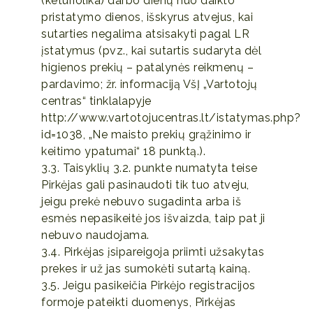
(keturiolika) darbo dienų nuo daikto
pristatymo dienos, išskyrus atvejus, kai
sutarties negalima atsisakyti pagal LR
įstatymus (pvz., kai sutartis sudaryta dėl
higienos prekių – patalynės reikmenų –
pardavimo; žr. informaciją VšĮ „Vartotojų
centras“ tinklalapyje
http://www.vartotojucentras.lt/istatymas.php?
id=1038, „Ne maisto prekių grąžinimo ir
keitimo ypatumai“ 18 punktą.).
3.3. Taisyklių 3.2. punkte numatyta teise
Pirkėjas gali pasinaudoti tik tuo atveju,
jeigu prekė nebuvo sugadinta arba iš
esmės nepasikeitė jos išvaizda, taip pat ji
nebuvo naudojama.
3.4. Pirkėjas įsipareigoja priimti užsakytas
prekes ir už jas sumokėti sutartą kainą.
3.5. Jeigu pasikeičia Pirkėjo registracijos
formoje pateikti duomenys, Pirkėjas