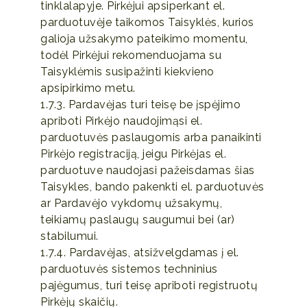
tinklalapyje. Pirkėjui apsiperkant el.
parduotuvėje taikomos Taisyklės, kurios
galioja užsakymo pateikimo momentu,
todėl Pirkėjui rekomenduojama su
Taisyklėmis susipažinti kiekvieno
apsipirkimo metu.
1.7.3. Pardavėjas turi teisę be įspėjimo
apriboti Pirkėjo naudojimąsi el.
parduotuvės paslaugomis arba panaikinti
Pirkėjo registraciją, jeigu Pirkėjas el.
parduotuve naudojasi pažeisdamas šias
Taisykles, bando pakenkti el. parduotuvės
ar Pardavėjo vykdomų užsakymų,
teikiamų paslaugų saugumui bei (ar)
stabilumui.
1.7.4. Pardavėjas, atsižvelgdamas į el.
parduotuvės sistemos techninius
pajėgumus, turi teisę apriboti registruotų
Pirkėjų skaičių.