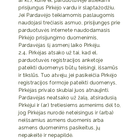
ar kt.), kurie el. parduotuvėje atliekami
prisijungus Pirkėjo vardu ir slaptažodžiu.
Jei Pardavėjo teikiamomis paslaugomis
naudojasi trečiasis asmuo, prisijungęs prie
parduotuvės internete naudodamasis
Pirkėjo prisijungimo duomenimis,
Pardavėjas šį asmenį laiko Pirkėju.
2.4. Pirkėjas atsako už tai, kad el.
parduotuvės registracijos anketoje
pateikti duomenys būtų teisingi, išsamūs
ir tikslūs. Tuo atveju, jei pasikeičia Pirkėjo
registracijos formoje pateikti duomenys,
Pirkėjas privalo skubiai juos atnaujinti.
Pardavėjas neatsako už žalą, atsiradusią
Pirkėjui ir (ar) tretiesiems asmenims dėl to,
jog Pirkėjas nurodė neteisingus ir (arba)
neišsamius asmens duomenis arba
asmens duomenims pasikeitus, jų
nepakeitė ir nepapildė.