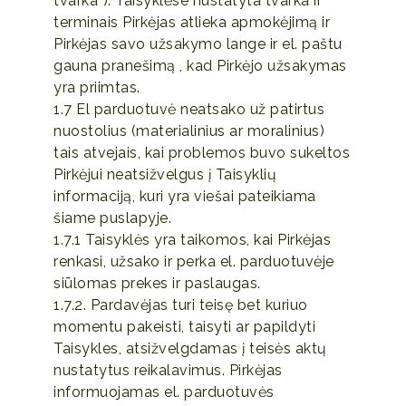
tvarka“). Taisyklėse nustatyta tvarka ir
terminais Pirkėjas atlieka apmokėjimą ir
Pirkėjas savo užsakymo lange ir el. paštu
gauna pranešimą , kad Pirkėjo užsakymas
yra priimtas.
1.7 El parduotuvė neatsako už patirtus
nuostolius (materialinius ar moralinius)
tais atvejais, kai problemos buvo sukeltos
Pirkėjui neatsižvelgus į Taisyklių
informaciją, kuri yra viešai pateikiama
šiame puslapyje.
1.7.1 Taisyklės yra taikomos, kai Pirkėjas
renkasi, užsako ir perka el. parduotuvėje
siūlomas prekes ir paslaugas.
1.7.2. Pardavėjas turi teisę bet kuriuo
momentu pakeisti, taisyti ar papildyti
Taisykles, atsižvelgdamas į teisės aktų
nustatytus reikalavimus. Pirkėjas
informuojamas el. parduotuvės