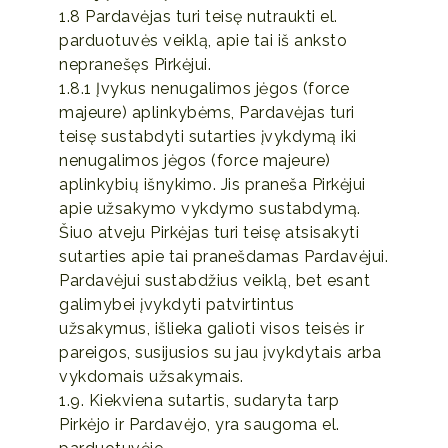
1.8 Pardavėjas turi teisę nutraukti el.
parduotuvės veiklą, apie tai iš anksto
nepranešęs Pirkėjui.
1.8.1 Įvykus nenugalimos jėgos (force
majeure) aplinkybėms, Pardavėjas turi
teisę sustabdyti sutarties įvykdymą iki
nenugalimos jėgos (force majeure)
aplinkybių išnykimo. Jis praneša Pirkėjui
apie užsakymo vykdymo sustabdymą.
Šiuo atveju Pirkėjas turi teisę atsisakyti
sutarties apie tai pranešdamas Pardavėjui.
Pardavėjui sustabdžius veiklą, bet esant
galimybei įvykdyti patvirtintus
užsakymus, išlieka galioti visos teisės ir
pareigos, susijusios su jau įvykdytais arba
vykdomais užsakymais.
1.9. Kiekviena sutartis, sudaryta tarp
Pirkėjo ir Pardavėjo, yra saugoma el.