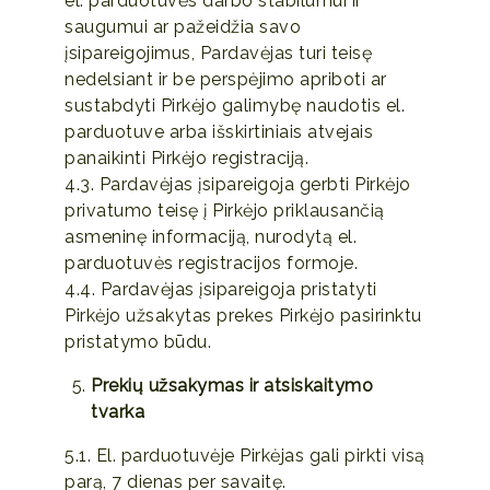
el. parduotuvės darbo stabilumui ir
saugumui ar pažeidžia savo
įsipareigojimus, Pardavėjas turi teisę
nedelsiant ir be perspėjimo apriboti ar
sustabdyti Pirkėjo galimybę naudotis el.
parduotuve arba išskirtiniais atvejais
panaikinti Pirkėjo registraciją.
4.3. Pardavėjas įsipareigoja gerbti Pirkėjo
privatumo teisę į Pirkėjo priklausančią
asmeninę informaciją, nurodytą el.
parduotuvės registracijos formoje.
4.4. Pardavėjas įsipareigoja pristatyti
Pirkėjo užsakytas prekes Pirkėjo pasirinktu
pristatymo būdu.
Prekių užsakymas ir atsiskaitymo
tvarka
5.1. El. parduotuvėje Pirkėjas gali pirkti visą
parą, 7 dienas per savaitę.