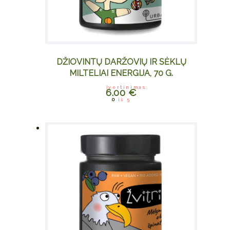
DŽIOVINTŲ DARŽOVIŲ IR SĖKLŲ
MILTELIAI ENERGIJA, 70 G.
Įvertinimas:
6.00
€
0
iš 5