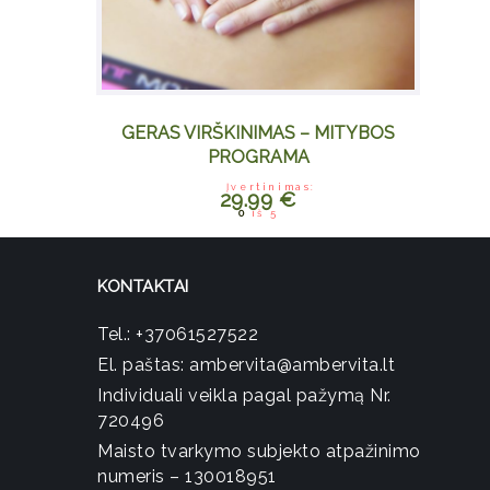
GERAS VIRŠKINIMAS – MITYBOS
PROGRAMA
Įvertinimas:
29.99
€
0
iš 5
KONTAKTAI
Tel.:
+37061527522
El. paštas:
ambervita@ambervita.lt
Individuali veikla pagal pažymą Nr.
720496
Maisto tvarkymo subjekto atpažinimo
numeris – 130018951