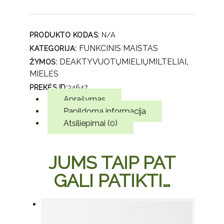
mielių
milteliai, 300
g.
PRODUKTO KODAS:
N/A
FUNKCINIS MAISTAS
KATEGORIJA:
DEAKTYVUOTŲMIELIŲMILTELIAI
ŽYMOS:
,
MIELĖS
PREKĖS ID:
34647
Aprašymas
Papildoma informacija
Atsiliepimai (0)
JUMS TAIP PAT
GALI PATIKTI…