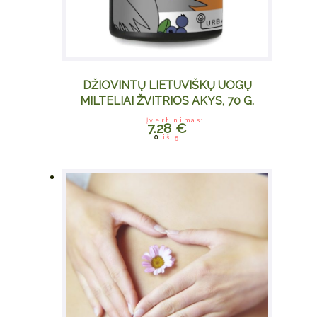
DŽIOVINTŲ LIETUVIŠKŲ UOGŲ
MILTELIAI ŽVITRIOS AKYS, 70 G.
Įvertinimas:
7.28
€
0
iš 5