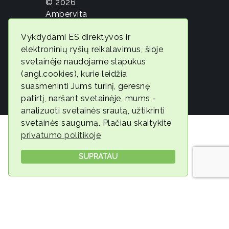
© 2026
Ambervita
Geros
Vykdydami ES direktyvos ir
savijautos
elektroninių ryšių reikalavimus, šioje
ekspertė
svetainėje naudojame slapukus
Gintarė
(angl.cookies), kurie leidžia
Jonaitytė
suasmeninti Jums turinį, geresnę
patirtį, naršant svetainėje, mums -
analizuoti svetainės srautą, užtikrinti
svetainės saugumą. Plačiau skaitykite
privatumo politikoje
SUPRATAU