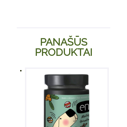
has
multiple
variants.
The
options
PANAŠŪS
may be
chosen
PRODUKTAI
on the
product
page