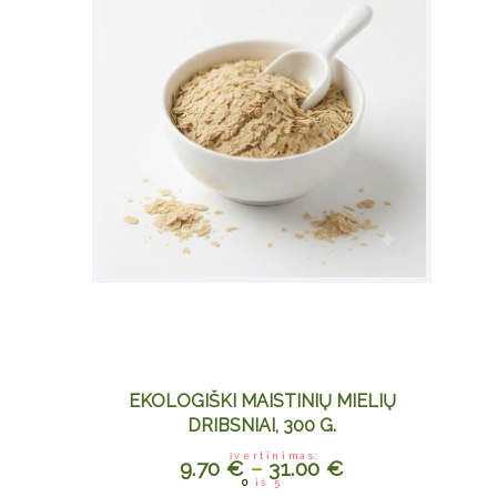
EKOLOGIŠKI MAISTINIŲ MIELIŲ
DRIBSNIAI, 300 G.
Įvertinimas:
9.70
€
–
31.00
€
This
0
iš 5
product