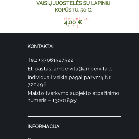
VAISIŲ JUOSTELĖS SU LAPINIU
KOPŪSTU, 50 G.
Įvertinimas:
4.00
€
0
iš 5
KONTAKTAI
Tel.:
+37061527522
El. paštas:
ambervita@ambervita.lt
Individuali veikla pagal pažymą Nr.
720496
Maisto tvarkymo subjekto atpažinimo
numeris – 130018951
INFORMACIJA