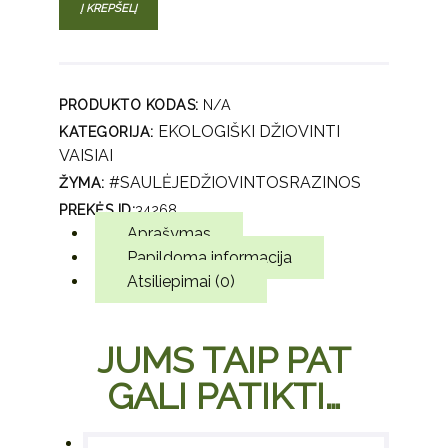
Į KREPŠELĮ
SULTANA
razinos
(tamsios),
300 g.
PRODUKTO KODAS:
N/A
EKOLOGIŠKI DŽIOVINTI
KATEGORIJA:
VAISIAI
#SAULĖJEDŽIOVINTOSRAZINOS
ŽYMA:
PREKĖS ID:
34268
Aprašymas
Papildoma informacija
Atsiliepimai (0)
JUMS TAIP PAT
GALI PATIKTI…