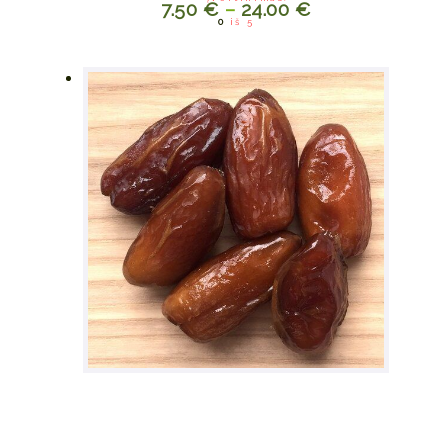
7.50
€
–
24.00
€
This
0
iš 5
product
has
multiple
variants.
The
options
may be
chosen
on the
product
page