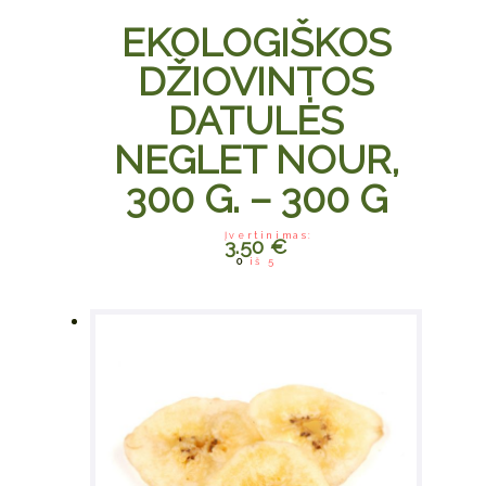
EKOLOGIŠKOS
DŽIOVINTOS
DATULĖS
NEGLET NOUR,
300 G. – 300 G
Įvertinimas:
3.50
€
0
iš 5