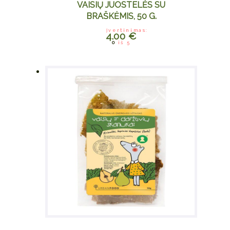
VAISIŲ JUOSTELĖS SU
BRAŠKĖMIS, 50 G.
Įvertinimas:
4.00
€
0
iš 5