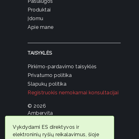
Paslaugos
Produktai
Įdomu
Apie mane
TAISYKLĖS
Pirkimo-pardavimo taisyklės
Privatumo politika
Slapukų politika
Registruokis nemokamai konsultacijai
© 2026
Ambervita
Geros
Vykdydami ES direktyvos ir
savijautos
elektroninių ryšių reikalavimus, šioje