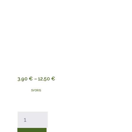
3.90
€
–
12.50
€
SVORIS
produkto
kiekis:
Ekologiškos