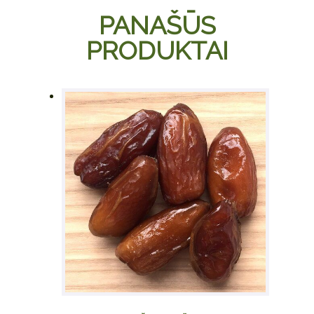
options
PANAŠŪS
may be
chosen
PRODUKTAI
on the
product
page