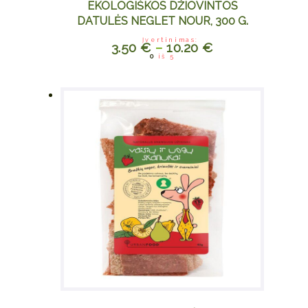
EKOLOGIŠKOS DŽIOVINTOS
DATULĖS NEGLET NOUR, 300 G.
Įvertinimas:
3.50
€
–
10.20
€
This
0
iš 5
product
has
multiple
variants.
The
options
may be
chosen
on the
product
page