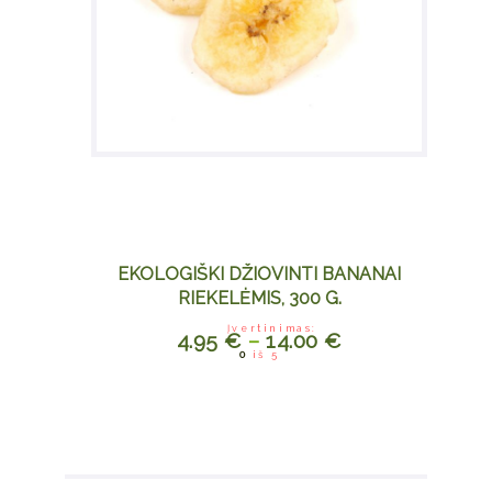
EKOLOGIŠKI DŽIOVINTI BANANAI
RIEKELĖMIS, 300 G.
Įvertinimas:
4.95
€
–
14.00
€
This
0
iš 5
product
has
multiple
variants.
The