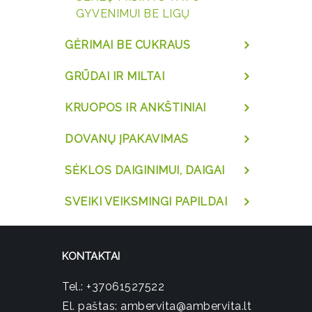
GYVENIMUI BE LIGŲ
GĖRIMAI BE CUKRAUS
GRŪDAI IR MILTAI
KRUOPOS IR ANKŠTINIAI
DOVANŲ ĮPAKAVIMAS
SĖKLOS DAIGINIMUI, DAIGAI
SVEIKI VEIKSMINGI PAPILDAI
KONTAKTAI
Tel.:
+37061527522
El. paštas:
ambervita@ambervita.lt