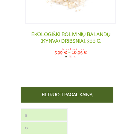
EKOLOGIŠKI BOLIVINIŲ BALANDŲ
(KYNVA) DRIBSNIAI, 300 G.
Įvertinimas:
5.99
€
–
16.95
€
0
iš 5
FILTRUOTI PAGAL KAINĄ
Min kaina
Maks kaina