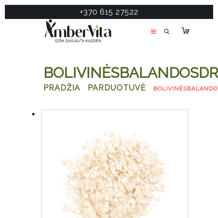
+370 615 27522
PASLAUGOS
PRODUKTAI
ĮDOMU
BOLIVINĖSBALANDOSDRI
APIE MANE
PRADŽIA
PARDUOTUVĖ
BOLIVINĖSBALANDO
TESTAS
KONTAKTAI