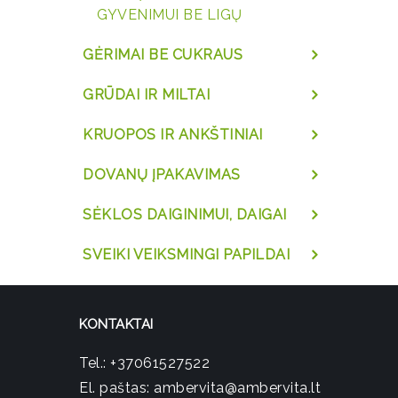
GYVENIMUI BE LIGŲ
GĖRIMAI BE CUKRAUS
GRŪDAI IR MILTAI
KRUOPOS IR ANKŠTINIAI
DOVANŲ ĮPAKAVIMAS
SĖKLOS DAIGINIMUI, DAIGAI
SVEIKI VEIKSMINGI PAPILDAI
KONTAKTAI
Tel.:
+37061527522
El. paštas:
ambervita@ambervita.lt