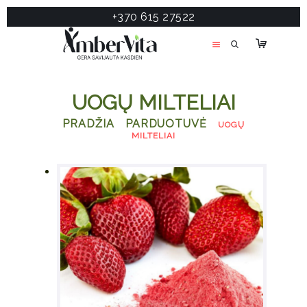
+370 615 27522
PASLAUGOS
PRODUKTAI
ĮDOMU
UOGŲ MILTELIAI
APIE MANE
PRADŽIA
PARDUOTUVĖ
UOGŲ
TESTAS
MILTELIAI
KONTAKTAI