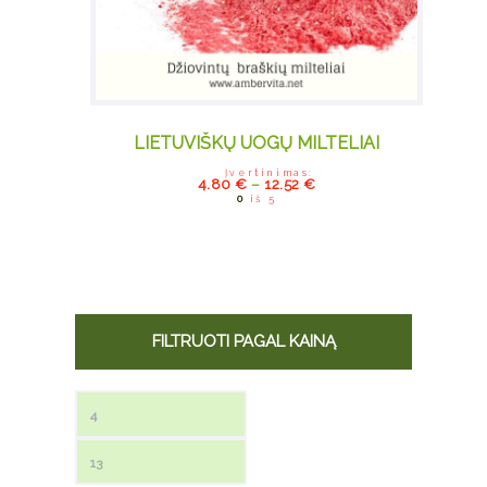
LIETUVIŠKŲ UOGŲ MILTELIAI
Įvertinimas:
This
4.80
€
–
12.52
€
0
iš 5
product has
multiple
variants.
The options
may be
chosen on
FILTRUOTI PAGAL KAINĄ
the product
page
Min kaina
Maks kaina