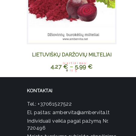
LIETUVIŠKŲ DARŽOVIŲ MILTELIAI
Įvertinimas:
4.27
€
–
5.99
€
This
0
iš 5
product
has
multiple
KONTAKTAI
variants.
The
Tel.:
+37061527522
options
El. paštas:
ambervita@ambervita.lt
may be
Individuali veikla pagal pažymą Nr.
chosen
720496
on the