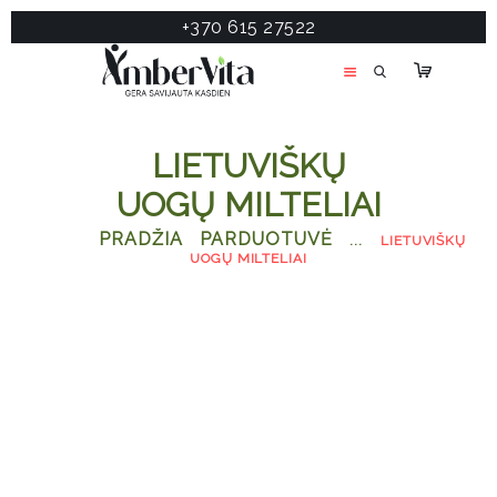
+370 615 27522
PASLAUGOS
PRODUKTAI
ĮDOMU
LIETUVIŠKŲ
APIE MANE
UOGŲ MILTELIAI
TESTAS
PRADŽIA
PARDUOTUVĖ
...
LIETUVIŠKŲ
KONTAKTAI
UOGŲ MILTELIAI