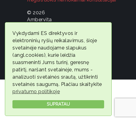
© 2026
Ambervita
Geros
Vykdydami ES direktyvos ir
savijautos
elektroninių ryšių reikalavimus, šioje
ekspertė
svetainėje naudojame slapukus
Gintarė
(angl.cookies), kurie leidžia
Jonaitytė
suasmeninti Jums turinį, geresnę
patirtį, naršant svetainėje, mums -
analizuoti svetainės srautą, užtikrinti
svetainės saugumą. Plačiau skaitykite
privatumo politikoje
SUPRATAU