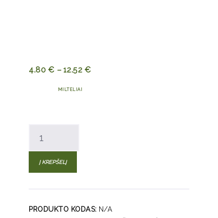
4.80
€
–
12.52
€
MILTELIAI
produkto
kiekis:
Lietuviškų
Į KREPŠELĮ
uogų
milteliai
PRODUKTO KODAS:
N/A