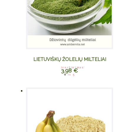
LIETUVIŠKŲ ŽOLELIŲ MILTELIAI
Įvertinimas:
3.98
€
This product
0
iš 5
has multiple
variants. The
options may
be chosen on
the product
page