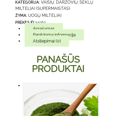
VAISIŲ, DARŽOVIŲ, SĖKLŲ
KATEGORIJA:
MILTELIAI (SUPERMAISTAS)
UOGŲ MILTELIAI
ŽYMA:
PREKĖS ID:
34062
Aprašymas
Papildoma informacija
Atsiliepimai (0)
PANAŠŪS
PRODUKTAI