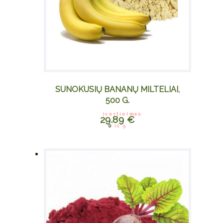
SUNOKUSIŲ BANANŲ MILTELIAI,
500 G.
Įvertinimas:
29.89
€
0
iš 5