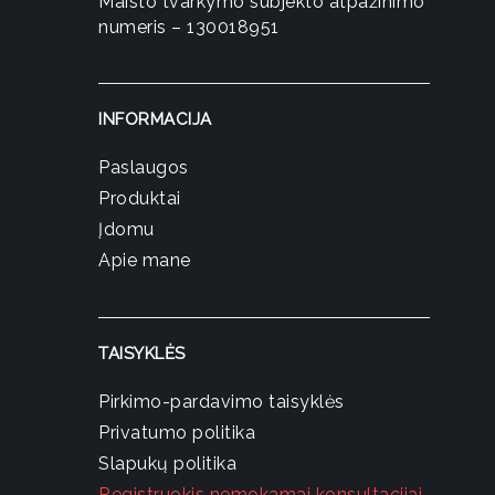
Maisto tvarkymo subjekto atpažinimo
product
numeris – 130018951
page
INFORMACIJA
Paslaugos
Produktai
Įdomu
Apie mane
TAISYKLĖS
Pirkimo-pardavimo taisyklės
Privatumo politika
Slapukų politika
Registruokis nemokamai konsultacijai