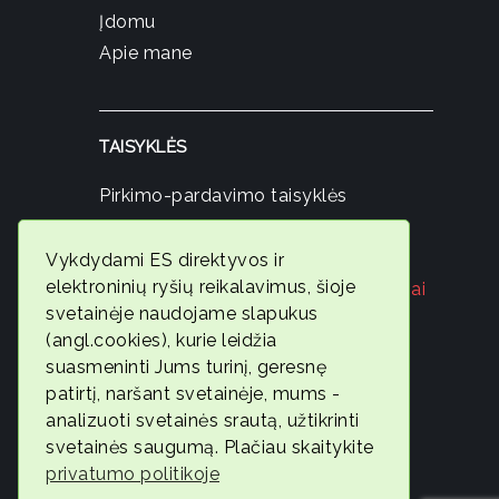
Įdomu
Apie mane
TAISYKLĖS
Pirkimo-pardavimo taisyklės
Privatumo politika
Slapukų politika
Vykdydami ES direktyvos ir
elektroninių ryšių reikalavimus, šioje
Registruokis nemokamai konsultacijai
svetainėje naudojame slapukus
© 2026
(angl.cookies), kurie leidžia
Ambervita
suasmeninti Jums turinį, geresnę
patirtį, naršant svetainėje, mums -
Geros
analizuoti svetainės srautą, užtikrinti
savijautos
svetainės saugumą. Plačiau skaitykite
ekspertė
privatumo politikoje
Gintarė