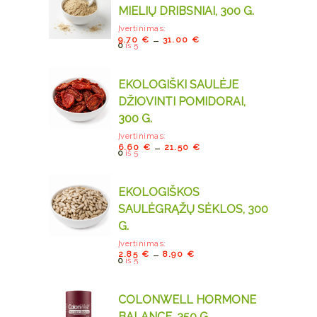
MIELIŲ DRIBSNIAI, 300 G.
Įvertinimas:
–
9.70
€
31.00
€
0
iš 5
EKOLOGIŠKI SAULĖJE
DŽIOVINTI POMIDORAI,
300 G.
Įvertinimas:
–
6.60
€
21.50
€
0
iš 5
EKOLOGIŠKOS
SAULĖGRĄŽŲ SĖKLOS, 300
G.
Įvertinimas:
–
2.85
€
8.90
€
0
iš 5
COLONWELL HORMONE
BALANCE, 350 G.