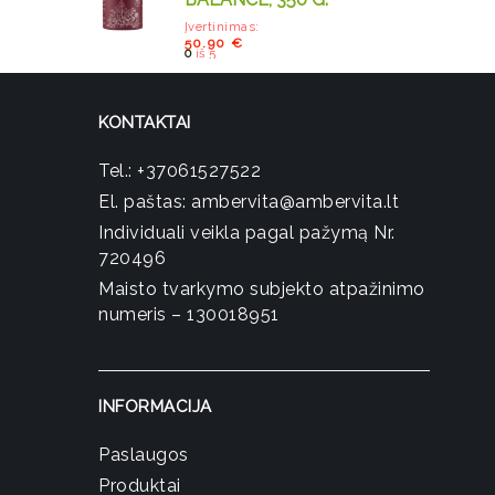
Įvertinimas:
50.90
€
0
iš 5
KONTAKTAI
Tel.:
+37061527522
El. paštas:
ambervita@ambervita.lt
Individuali veikla pagal pažymą Nr.
720496
Maisto tvarkymo subjekto atpažinimo
numeris – 130018951
INFORMACIJA
Paslaugos
Produktai