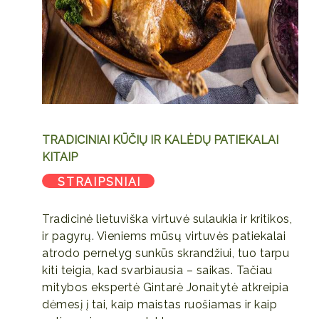
TRADICINIAI KŪČIŲ IR KALĖDŲ PATIEKALAI
KITAIP
STRAIPSNIAI
Tradicinė lietuviška virtuvė sulaukia ir kritikos,
ir pagyrų. Vieniems mūsų virtuvės patiekalai
atrodo pernelyg sunkūs skrandžiui, tuo tarpu
kiti teigia, kad svarbiausia – saikas. Tačiau
mitybos ekspertė Gintarė Jonaitytė atkreipia
dėmesį į tai, kaip maistas ruošiamas ir kaip