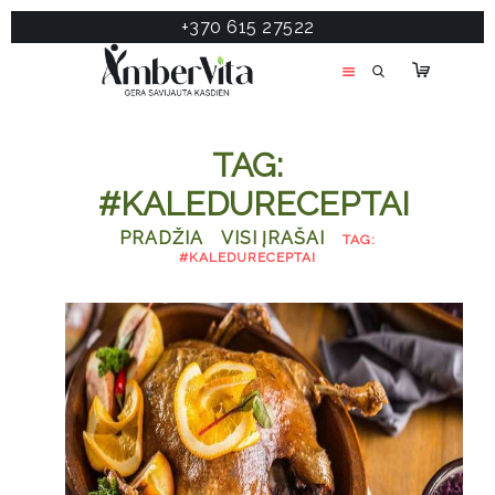
+370 615 27522
PASLAUGOS
PRODUKTAI
ĮDOMU
TAG:
APIE MANE
#KALEDURECEPTAI
TESTAS
PRADŽIA
VISI ĮRAŠAI
TAG:
KONTAKTAI
#KALEDURECEPTAI