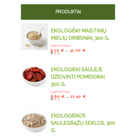
PRODUKTAI
EKOLOGIŠKI MAISTINIŲ
MIELIŲ DRIBSNIAI, 300 G.
Įvertinimas:
–
9.70
€
31.00
€
0
iš 5
EKOLOGIŠKI SAULĖJE
DŽIOVINTI POMIDORAI,
300 G.
Įvertinimas:
–
6.60
€
21.50
€
0
iš 5
EKOLOGIŠKOS
SAULĖGRĄŽŲ SĖKLOS, 300
G.