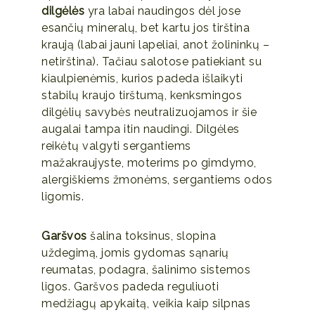
dilgėlės
yra labai naudingos dėl jose
esančių mineralų, bet kartu jos tirština
kraują (labai jauni lapeliai, anot žolininkų –
netirština). Tačiau salotose patiekiant su
kiaulpienėmis, kurios padeda išlaikyti
stabilų kraujo tirštumą, kenksmingos
dilgėlių savybės neutralizuojamos ir šie
augalai tampa itin naudingi. Dilgėles
reikėtų valgyti sergantiems
mažakraujyste, moterims po gimdymo,
alergiškiems žmonėms, sergantiems odos
ligomis.
Garšvos
šalina toksinus, slopina
uždegimą, jomis gydomas sąnarių
reumatas, podagra, šalinimo sistemos
ligos. Garšvos padeda reguliuoti
medžiagų apykaitą, veikia kaip silpnas