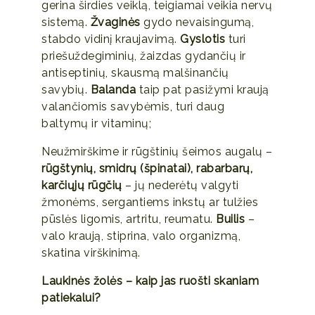
gerina širdies veiklą, teigiamai veikia nervų
sistemą.
Žvaginės
gydo nevaisingumą,
stabdo vidinį kraujavimą.
Gyslotis
turi
priešuždegiminių, žaizdas gydančių ir
antiseptinių, skausmą malšinančių
savybių.
Balanda
taip pat pasižymi kraują
valančiomis savybėmis, turi daug
baltymų ir vitaminų;
Neužmirškime ir rūgštinių šeimos augalų –
rūgštynių, smidrų (špinatai), rabarbarų,
karčiųjų rūgčių
– jų nederėtų valgyti
žmonėms, sergantiems inkstų ar tulžies
pūslės ligomis, artritu, reumatu.
Builis
–
valo kraują, stiprina, valo organizmą,
skatina virškinimą.
Laukinės žolės – kaip jas ruošti skaniam
patiekalui?