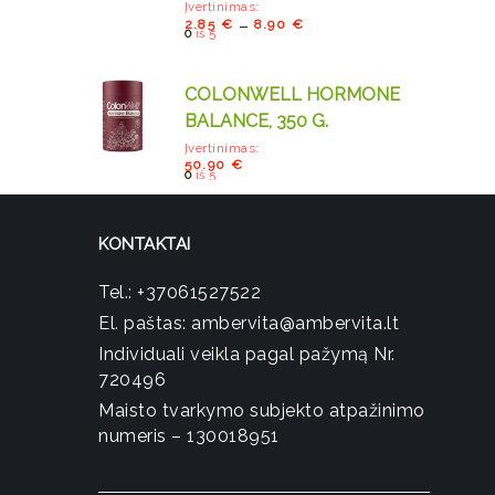
Įvertinimas:
–
2.85
€
8.90
€
0
iš 5
COLONWELL HORMONE
BALANCE, 350 G.
Įvertinimas:
50.90
€
0
iš 5
KONTAKTAI
Tel.:
+37061527522
El. paštas:
ambervita@ambervita.lt
Individuali veikla pagal pažymą Nr.
720496
Maisto tvarkymo subjekto atpažinimo
numeris – 130018951