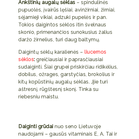
Ankštinių augalų sėklas
– spindulinės
pupuolės, įvairūs lęšiai, avinžirniai, žirniai,
sėjamieji vikiai, adzuki pupelės ir pan.
Tokios daigintos sėklos itin švelnaus
skonio, primenančios sunokusius žalius
daržo žirnelius, turi daug baltymų.
Daigintų sėklų karalienės –
liucernos
sėklos
:
greičiausiai ir paprasčiausiai
sudaiginti. Šiai grupei priskirčiau ridikėlius,
dobilus, ožrages, garstyčias, brokolius ir
kitų kopūstinių augalų sėklas. Jjie turi
aštresnį, rūgštesnį skonį. Tinka su
riebesniu maistu.
Daiginti grūdai
nuo seno Lietuvoje
naudojami – gausūs vitaminais E, A. Tai ir