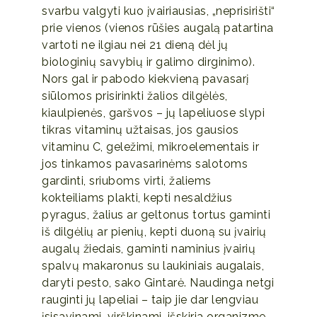
svarbu valgyti kuo įvairiausias, „neprisirišti“
prie vienos (vienos rūšies augalą patartina
vartoti ne ilgiau nei 21 dieną dėl jų
biologinių savybių ir galimo dirginimo).
Nors gal ir pabodo kiekvieną pavasarį
siūlomos prisirinkti žalios dilgėlės,
kiaulpienės, garšvos – jų lapeliuose slypi
tikras vitaminų užtaisas, jos gausios
vitaminu C, geležimi, mikroelementais ir
jos tinkamos pavasarinėms salotoms
gardinti, sriuboms virti, žaliems
kokteiliams plakti, kepti nesaldžius
pyragus, žalius ar geltonus tortus gaminti
iš dilgėlių ar pienių, kepti duoną su įvairių
augalų žiedais, gaminti naminius įvairių
spalvų makaronus su laukiniais augalais,
daryti pesto, sako Gintarė. Naudinga netgi
rauginti jų lapeliai – taip jie dar lengviau
įsisavinami, virškinami, išskiria organizme