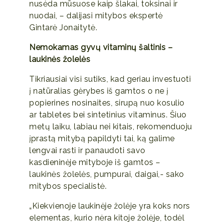
nusėda mūsuose kaip šlakai, toksinai ir
nuodai, – dalijasi mitybos ekspertė
Gintarė Jonaitytė.
Nemokamas gyvų vitaminų šaltinis –
laukinės žolelės
Tikriausiai visi sutiks, kad geriau investuoti
į natūralias gėrybes iš gamtos o ne į
popierines nosinaites, sirupą nuo kosulio
ar tabletes bei sintetinius vitaminus. Šiuo
metų laiku, labiau nei kitais, rekomenduoju
įprastą mitybą papildyti tai, ką galime
lengvai rasti ir panaudoti savo
kasdieninėje mityboje iš gamtos –
laukinės žolelės, pumpurai, daigai,- sako
mitybos specialistė.
„Kiekvienoje laukinėje žolėje yra koks nors
elementas, kurio nėra kitoje žolėje, todėl