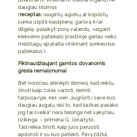
daugiau šilumos
(
receptas:
raugintų agurkų ar kopūstų
sunka užpilti kiaulpienę, garšvą ir/ar
dilgėlę, palaikyti porą valandų, valgant
kiekvieno patiekalo pradžioje geriau veiks
medžiagų apykaita virškinant sunkesnius
patiekalus.).
Piktnaudžiaujant gamtos dovanomis
gresia nemalonumai
Bet norėčiau atkreipti dėmesį, kad reiktų
žinoti kaip žoles vartoti, derinti
tarpusavyje, nes vien „sugrūsti į save kuo
daugiau augalų dėl to, kad kažkas pasakė,
jog tai sveika“ nėra teisinga net sakyčiau
rizikinga, – primena G. Jonaitytė.
Tad reikia žinoti, kaip juos paruošti,
apdoroti ir su kuo patiekti. Pavyzdžiui,