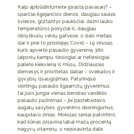
Kaip apibūdintumėte įprastą pavasarį? –
sparčiai ilgėjančios dienos, daugiau saulės
šviesos, grįžtantys paukščiai, dažni lauko
temperatūros pokyčiai ir… daugiau
išblyškusių veidų gatvėse, o šiais metais
dar ir prie to prisidėjęs Covid – 19 virusas,
kuris apvertė pasaulio gyvenimą 360
laipsnių kampu, tiesiogiai ar netiesiogiai
palietė kiekvieną iš mūsų. Didžiausias
dėmesys ir prioritetas dabar – sveikatos ir
gyvybių išsaugojimas. Patyrinėjus
skirtingų pasaulio ilgaamžių gyvenimus,
tai juos jungia vienas bendras vardiklis:
pasaulio pažinimas – jie pastebėdavo
augalų savybes, gyvenimo dėsningumus,
kaupdavo žinias. Mokslas seniai patvirtino,
kad kūnas įsisavina labai mažą procentą
negyvų vitaminų, o neįsisavinta dalis