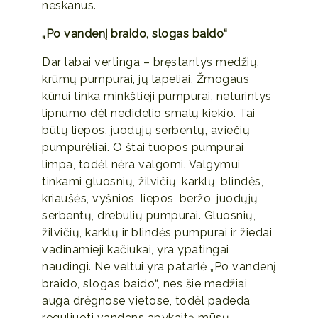
neskanus.
„Po vandenį braido, slogas baido“
Dar labai vertinga – bręstantys medžių,
krūmų pumpurai, jų lapeliai. Žmogaus
kūnui tinka minkštieji pumpurai, neturintys
lipnumo dėl nedidelio smalų kiekio. Tai
būtų liepos, juodųjų serbentų, aviečių
pumpurėliai. O štai tuopos pumpurai
limpa, todėl nėra valgomi. Valgymui
tinkami gluosnių, žilvičių, karklų, blindės,
kriaušės, vyšnios, liepos, beržo, juodųjų
serbentų, drebulių pumpurai. Gluosnių,
žilvičių, karklų ir blindės pumpurai ir žiedai,
vadinamieji kačiukai, yra ypatingai
naudingi. Ne veltui yra patarlė „Po vandenį
braido, slogas baido“, nes šie medžiai
auga drėgnose vietose, todėl padeda
reguliuoti vandens apykaitą mūsų