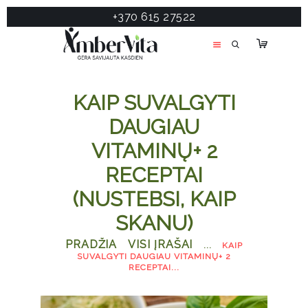
+370 615 27522
PASLAUGOS
PRODUKTAI
ĮDOMU
KAIP SUVALGYTI
APIE MANE
DAUGIAU
TESTAS
VITAMINŲ+ 2
KONTAKTAI
RECEPTAI
(NUSTEBSI, KAIP
SKANU)
PRADŽIA
VISI ĮRAŠAI
...
KAIP
SUVALGYTI DAUGIAU VITAMINŲ+ 2
RECEPTAI...