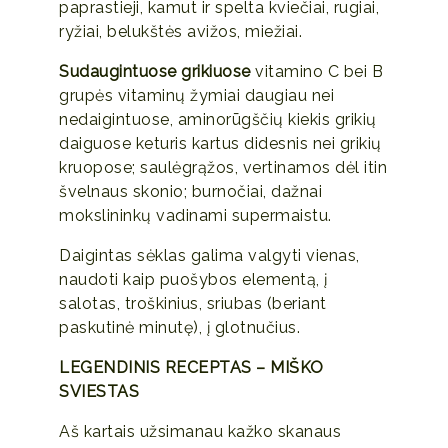
paprastieji, kamut ir spelta kviečiai, rugiai,
ryžiai, belukštės avižos, miežiai.
Sudaugintuose grikiuose
vitamino C bei B
grupės vitaminų žymiai daugiau nei
nedaigintuose, aminorūgščių kiekis grikių
daiguose keturis kartus didesnis nei grikių
kruopose; saulėgrąžos, vertinamos dėl itin
švelnaus skonio; burnočiai, dažnai
mokslininkų vadinami supermaistu.
Daigintas sėklas galima valgyti vienas,
naudoti kaip puošybos elementą, į
salotas, troškinius, sriubas (beriant
paskutinė minutę), į glotnučius.
LEGENDINIS RECEPTAS – MIŠKO
SVIESTAS
Aš kartais užsimanau kažko skanaus