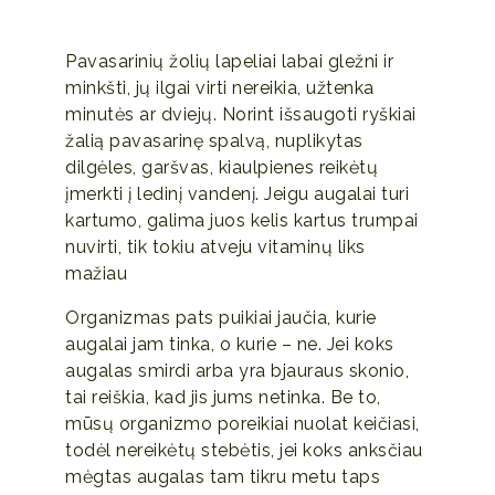
Pavasarinių žolių lapeliai labai gležni ir
minkšti, jų ilgai virti nereikia, užtenka
minutės ar dviejų. Norint išsaugoti ryškiai
žalią pavasarinę spalvą, nuplikytas
dilgėles, garšvas, kiaulpienes reikėtų
įmerkti į ledinį vandenį. Jeigu augalai turi
kartumo, galima juos kelis kartus trumpai
nuvirti, tik tokiu atveju vitaminų liks
mažiau
Organizmas pats puikiai jaučia, kurie
augalai jam tinka, o kurie – ne. Jei koks
augalas smirdi arba yra bjauraus skonio,
tai reiškia, kad jis jums netinka. Be to,
mūsų organizmo poreikiai nuolat keičiasi,
todėl nereikėtų stebėtis, jei koks anksčiau
mėgtas augalas tam tikru metu taps