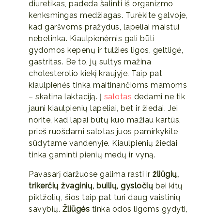
diuretikas, padeda šalinti iš organizmo
kenksmingas medžiagas. Turėkite galvoje,
kad garšvoms pražydus, lapeliai maistui
nebetinka. Kiaulpienėmis gali būti
gydomos kepenų ir tulžies ligos, geltligė,
gastritas. Be to, jų sultys mažina
cholesterolio kiekį kraujyje. Taip pat
kiaulpienės tinka maitinančioms mamoms
– skatina laktaciją. Į
salotas
dedami ne tik
jauni kiaulpienių lapeliai, bet ir žiedai. Jei
norite, kad lapai būtų kuo mažiau kartūs,
prieš ruošdami salotas juos pamirkykite
sūdytame vandenyje. Kiaulpienių žiedai
tinka gaminti pienių medų ir vyną.
Pavasarį daržuose galima rasti ir
žliūgių,
trikerčių žvaginių, builių, gysločių
bei kitų
piktžolių, šios taip pat turi daug vaistinių
savybių.
Žliūgės
tinka odos ligoms gydyti,