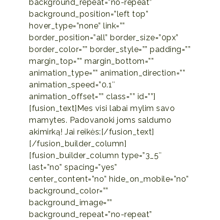
background_repeat=”no-repeat”
background_position=”left top”
hover_type=”none” link=””
border_position=”all” border_size=”0px”
border_color=”” border_style=”” padding=””
margin_top=”” margin_bottom=””
animation_type=”” animation_direction=””
animation_speed=”0.1″
animation_offset=”” class=”” id=””]
[fusion_text]Mes visi labai mylim savo
mamytes. Padovanoki joms saldumo
akimirką! Jai reikės:[/fusion_text]
[/fusion_builder_column]
[fusion_builder_column type=”3_5″
last=”no” spacing=”yes”
center_content=”no” hide_on_mobile=”no”
background_color=””
background_image=””
background_repeat=”no-repeat”