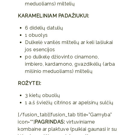
meduoliams) miltelių
KARAMELINIAM PADAŽIUKUI:
6 didelių datulių
1 obuolys
Dulkelė vanilės miltelių ar keli lašiukai
jos esencijos
po dulkelę džiovinto cinamono,
imbiero, kardamono, gvazdikėlių (arba
mišinio meduoliams) miltelių
ROŽYTEI:
3 kietų obuolių
1 a.š šviežių citrinos ar apelsinų sulčių
[/fusion_tab][fusion_tab title=”Gamyba”
icon=””]
PAGRINDAS:
virtuviniame
kombaine ar plaktuve (puikiai gaunasi ir su