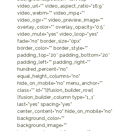
video_url=”” video_aspect_ratio=”16:9″
video_webm=”” video_mp4=””
video_ogv=”” video_preview_image=””
overlay_color=”” overlay_opacity=”0.5″
video_mute=”yes” video_loop=”yes”
fade=”no” border_size=”0px”
border_color=”” border_style=””
padding_top=”20″ padding_bottom=”20″
padding_left=”” padding_right=””
hundred_percent=”no”
equal_height_columns=”no”
hide_on_mobile=”no” menu_anchor=””
class=”” id=””][fusion_builder_row]
[fusion_builder_column type=”1_1″
last=”yes” spacing=”yes”
center_content=”no” hide_on_mobile=”no”
background_color=””
background_image=””