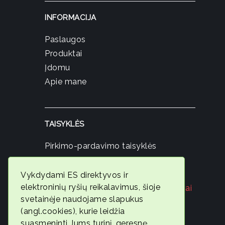
INFORMACIJA
Paslaugos
Produktai
Įdomu
Apie mane
TAISYKLĖS
Pirkimo-pardavimo taisyklės
Privatumo politika
Slapukų politika
Vykdydami ES direktyvos ir
elektroninių ryšių reikalavimus, šioje
Registruokis nemokamai konsultacijai
svetainėje naudojame slapukus
© 2026
(angl.cookies), kurie leidžia
Ambervita
suasmeninti Jums turinį, geresnę