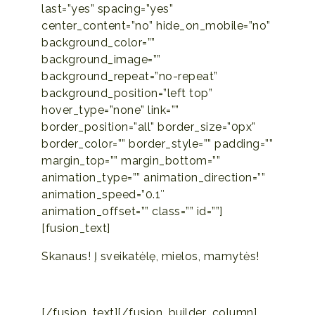
last=”yes” spacing=”yes”
center_content=”no” hide_on_mobile=”no”
background_color=””
background_image=””
background_repeat=”no-repeat”
background_position=”left top”
hover_type=”none” link=””
border_position=”all” border_size=”0px”
border_color=”” border_style=”” padding=””
margin_top=”” margin_bottom=””
animation_type=”” animation_direction=””
animation_speed=”0.1″
animation_offset=”” class=”” id=””]
[fusion_text]
Skanaus! Į sveikatėlę, mielos, mamytės!
[/fusion_text][/fusion_builder_column]