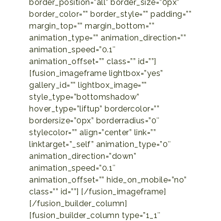
border_position=”all” border_size=”0px”
border_color=”” border_style=”” padding=””
margin_top=”” margin_bottom=””
animation_type=”” animation_direction=””
animation_speed=”0.1″
animation_offset=”” class=”” id=””]
[fusion_imageframe lightbox=”yes”
gallery_id=”” lightbox_image=””
style_type=”bottomshadow”
hover_type=”liftup” bordercolor=””
bordersize=”0px” borderradius=”0″
stylecolor=”” align=”center” link=””
linktarget=”_self” animation_type=”0″
animation_direction=”down”
animation_speed=”0.1″
animation_offset=”” hide_on_mobile=”no”
class=”” id=””]
[/fusion_imageframe]
[/fusion_builder_column]
[fusion_builder_column type=”1_1″