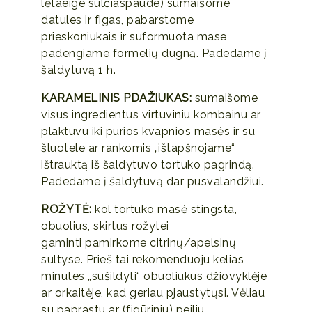
lėtaeige sulčiaspaude) sumaišome
datules ir figas, pabarstome
prieskoniukais ir suformuota mase
padengiame formelių dugną. Padedame į
šaldytuvą 1 h.
KARAMELINIS PDAŽIUKAS:
sumaišome
visus ingredientus virtuviniu kombainu ar
plaktuvu iki purios kvapnios masės ir su
šluotele ar rankomis „ištapšnojame“
ištrauktą iš šaldytuvo tortuko pagrindą.
Padedame į šaldytuvą dar pusvalandžiui.
ROŽYTĖ:
kol tortuko masė stingsta,
obuolius, skirtus rožytei
gaminti pamirkome citrinų/apelsinų
sultyse. Prieš tai rekomenduoju kelias
minutes „sušildyti“ obuoliukus džiovyklėje
ar orkaitėje, kad geriau pjaustytųsi. Vėliau
su paprastu ar (figūriniu) peiliu