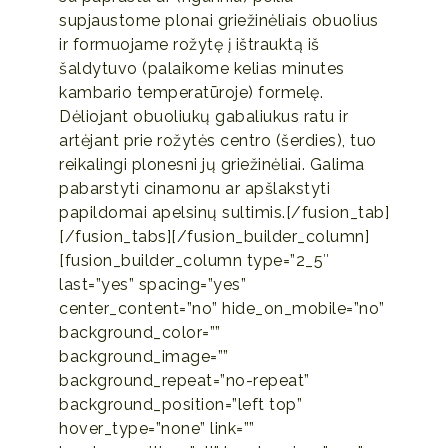
supjaustome plonai griežinėliais obuolius
ir formuojame rožytę į ištrauktą iš
šaldytuvo (palaikome kelias minutes
kambario temperatūroje) formelę.
Dėliojant obuoliukų gabaliukus ratu ir
artėjant prie rožytės centro (šerdies), tuo
reikalingi plonesni jų griežinėliai. Galima
pabarstyti cinamonu ar apšlakstyti
papildomai apelsinų sultimis.[/fusion_tab]
[/fusion_tabs][/fusion_builder_column]
[fusion_builder_column type=”2_5″
last=”yes” spacing=”yes”
center_content=”no” hide_on_mobile=”no”
background_color=””
background_image=””
background_repeat=”no-repeat”
background_position=”left top”
hover_type=”none” link=””