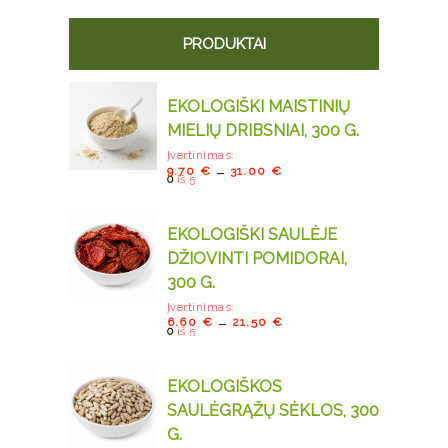
PRODUKTAI
EKOLOGIŠKI MAISTINIŲ
MIELIŲ DRIBSNIAI, 300 G.
Įvertinimas:
–
9.70
€
31.00
€
0
iš 5
EKOLOGIŠKI SAULĖJE
DŽIOVINTI POMIDORAI,
300 G.
Įvertinimas:
–
6.60
€
21.50
€
0
iš 5
EKOLOGIŠKOS
SAULĖGRĄŽŲ SĖKLOS, 300
G.