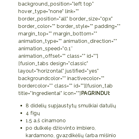
background_position=”left top”
hover_type=”none” link=””
border_position=”all” border_size=”0px”
border_color=”” border_style=”” padding=””
margin_top=”” margin_bottom=””
animation_type=”” animation_direction=””
animation_speed=”0.1″
animation_offset=”” class=”” id=””]
[fusion_tabs design=”classic”
layout=”horizontal” justified=”yes”
backgroundcolor=”” inactivecolor=””
bordercolor=”” class=”” id=””][fusion_tab
title=”Ingredientai” icon=””]
PAGRINDUI:
8 didelių supjaustytų smulkiai datulių
4 figų
1.5 a.š cinamono
po dulkelę džiovinto imbiero,
kardamono, gvazdikėlių (arba mišinio