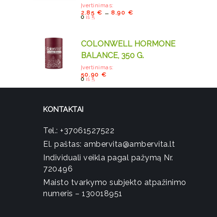
Įvertinimas:
–
2.85
€
8.90
€
0
iš 5
COLONWELL HORMONE
BALANCE, 350 G.
Įvertinimas:
50.90
€
0
iš 5
KONTAKTAI
Tel.:
+37061527522
El. paštas:
ambervita@ambervita.lt
Individuali veikla pagal pažymą Nr.
720496
Maisto tvarkymo subjekto atpažinimo
numeris – 130018951