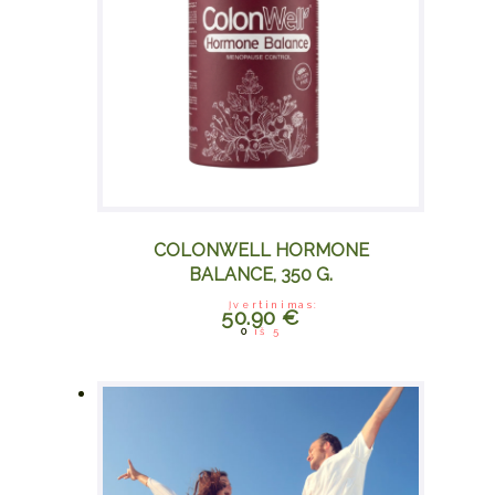
COLONWELL HORMONE
BALANCE, 350 G.
Įvertinimas:
50.90
€
0
iš 5