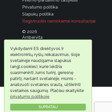
Pirkimo-pardavimo taisyklės
Privatumo politika
Slapukų politika
Registruokis nemokamai konsultacijai
© 2026
Ambervita
Geros
Vykdydami ES direktyvos ir
savijautos
elektroninių ryšių reikalavimus, šioje
ekspertė
svetainėje naudojame slapukus
Gintarė
(angl.cookies), kurie leidžia
Jonaitytė
suasmeninti Jums turinį, geresnę
patirtį, naršant svetainėje, mums -
analizuoti svetainės srautą, užtikrinti
svetainės saugumą. Plačiau skaitykite
privatumo politikoje
SUPRATAU