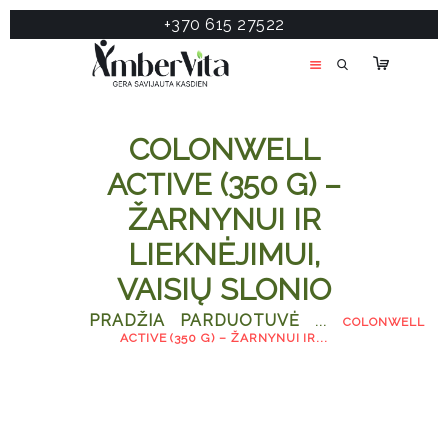
+370 615 27522
PASLAUGOS
PRODUKTAI
ĮDOMU
COLONWELL
APIE MANE
ACTIVE (350 G) –
TESTAS
ŽARNYNUI IR
KONTAKTAI
LIEKNĖJIMUI,
VAISIŲ SLONIO
PRADŽIA
PARDUOTUVĖ
...
COLONWELL
ACTIVE (350 G) – ŽARNYNUI IR...