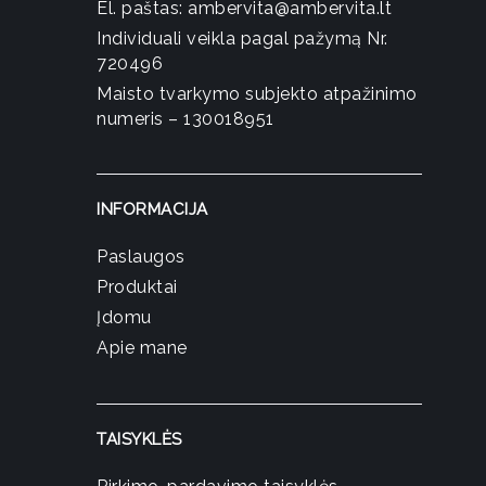
El. paštas:
ambervita@ambervita.lt
Individuali veikla pagal pažymą Nr.
720496
Maisto tvarkymo subjekto atpažinimo
numeris – 130018951
INFORMACIJA
Paslaugos
Produktai
Įdomu
Apie mane
TAISYKLĖS