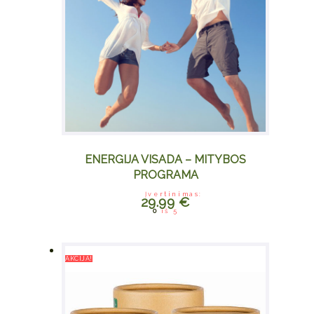
ENERGIJA VISADA – MITYBOS
PROGRAMA
Įvertinimas:
29.99
€
0
iš 5
AKCIJA!