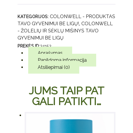
ir lieknėjimui,
vaisių slonio
COLONWELL - PRODUKTAS
KATEGORIJOS:
TAVO GYVENIMUI BE LIGŲ!
COLONWELL
,
- ŽOLELIŲ IR SĖKLŲ MIŠINYS TAVO
GYVENIMUI BE LIGŲ
PREKĖS ID:
34153
Aprašymas
Papildoma informacija
Atsiliepimai (0)
JUMS TAIP PAT
GALI PATIKTI…