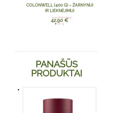
COLONWELL (400 G) – ŽARNYNUI
IR LIEKNĖJIMUI
Įvertinimas:
42.90
€
0
iš 5
PANAŠŪS
PRODUKTAI