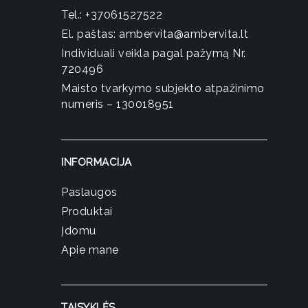
Tel.:
+37061527522
El. paštas:
ambervita@ambervita.lt
Individuali veikla pagal pažymą Nr.
720496
Maisto tvarkymo subjekto atpažinimo
numeris – 130018951
INFORMACIJA
Paslaugos
Produktai
Įdomu
Apie mane
TAISYKLĖS