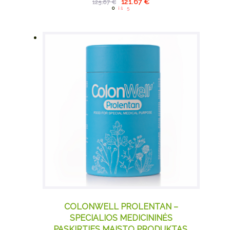
121.67
€
125.67
€
125.67 €.
is: 121.67 €.
0
iš 5
COLONWELL PROLENTAN –
SPECIALIOS MEDICININĖS
PASKIRTIES MAISTO PRODUKTAS,