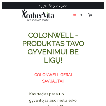
+370 615 27522
PASLAUGOS
PRODUKTAI
ĮDOMU
COLONWELL -
APIE MANE
PRODUKTAS TAVO
TESTAS
GYVENIMUI BE
KONTAKTAI
LIGŲ!
COLONWELL GERAI
SAVIJAUTAI!
Kas trečias pasaulio
gyventojas šiuo metu ieško