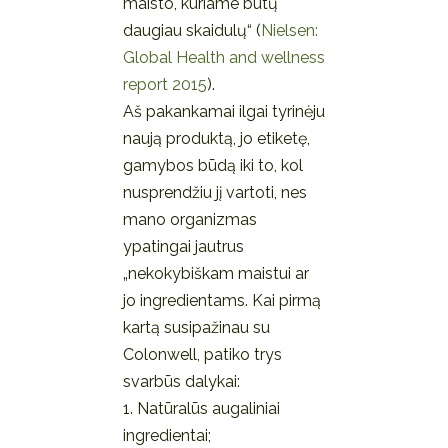
maisto, kuriame būtų
daugiau skaidulų“ (
Nielsen:
Global Health and wellness
report 2015
).
Aš pakankamai ilgai tyrinėju
naują produktą, jo etiketę,
gamybos būdą iki to, kol
nusprendžiu jį vartoti, nes
mano organizmas
ypatingai jautrus
„nekokybiškam maistui ar
jo ingredientams. Kai pirmą
kartą susipažinau su
Colonwell, patiko trys
svarbūs dalykai:
1. Natūralūs augaliniai
ingredientai;