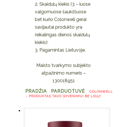
2. Skaidulų kiekis (3 – iuose
valgomuose šaukštuose
bet kurio Colonwell gerai
savijautai produkto yra
reikalingas dienos skaidulų
kiekis);
3. Pagamintas Lietuvoje.
Maisto tvarkymo subjekto
atpažinimo numeris –
130018951
PRADŽIA
PARDUOTUVĖ
COLONWELL
- PRODUKTAS TAVO GYVENIMUI BE LIGŲ!