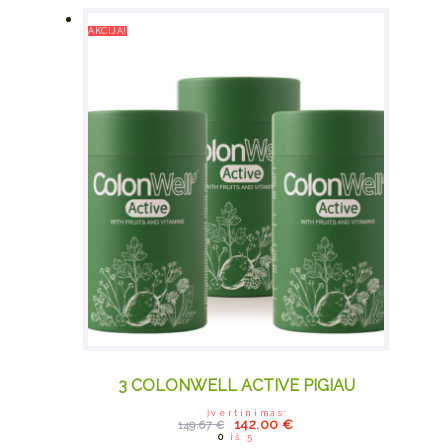
AKCIJA!
3 COLONWELL ACTIVE PIGIAU
Įvertinimas:
Original price was:
Current price
142.00
€
149.67
€
149.67 €.
is: 142.00 €.
0
iš 5