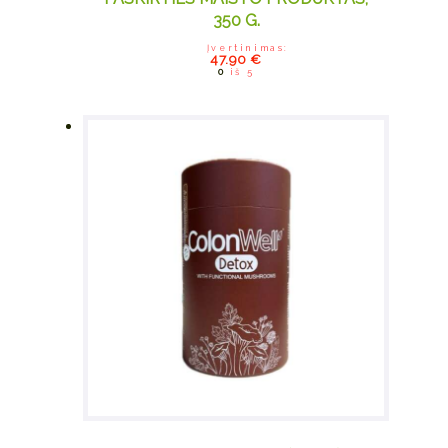
350 G.
Įvertinimas:
47.90
€
0
iš 5