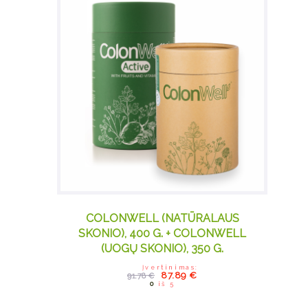
COLONWELL (NATŪRALAUS
SKONIO), 400 G. + COLONWELL
(UOGŲ SKONIO), 350 G.
Įvertinimas:
Original price was:
Current price
87.89
€
91.78
€
91.78 €.
is: 87.89 €.
0
iš 5