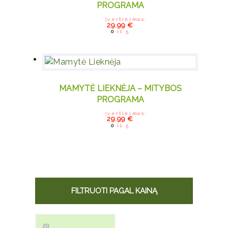
PROGRAMA
Įvertinimas:
29.99
€
0
iš 5
MAMYTĖ LIEKNĖJA – MITYBOS
PROGRAMA
Įvertinimas:
29.99
€
0
iš 5
FILTRUOTI PAGAL KAINĄ
Min kaina
Maks kaina