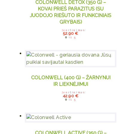
COLONWELL DETOX (350 G) –
KOVAI PRIEŠ PARAZITUS (SU
JUODOJO RIEŠUTO IR FUNKCINIAIS
GRYBAIS)
Įvertinimas:
52.90
€
0
iš 5
COLONWELL (400 G) – ŽARNYNUI
IR LIEKNĖJIMUI
Įvertinimas:
42.90
€
0
iš 5
COLONWELL ACTIVE (350 G) –