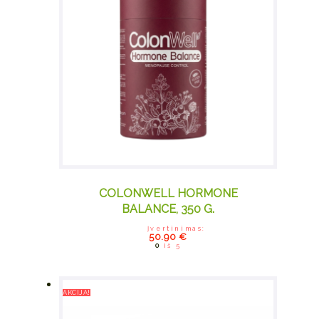
COLONWELL HORMONE
BALANCE, 350 G.
Įvertinimas:
50.90
€
0
iš 5
AKCIJA!