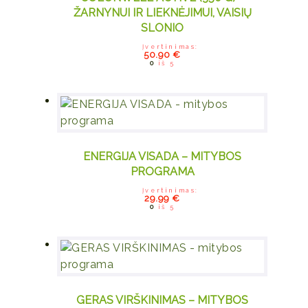
ŽARNYNUI IR LIEKNĖJIMUI, VAISIŲ
SLONIO
Įvertinimas:
50.90
€
0
iš 5
ENERGIJA VISADA – MITYBOS
PROGRAMA
Įvertinimas:
29.99
€
0
iš 5
GERAS VIRŠKINIMAS – MITYBOS