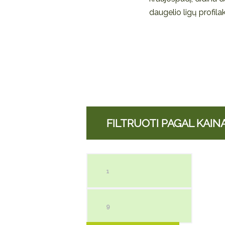
daugelio ligų profila
FILTRUOTI PAGAL KAIN
Min kaina
Maks ka