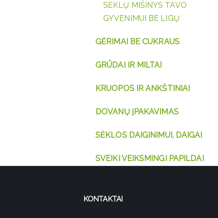
SĖKLŲ MIŠINYS TAVO
GYVENIMUI BE LIGŲ
GĖRIMAI BE CUKRAUS
GRŪDAI IR MILTAI
KRUOPOS IR ANKŠTINIAI
DOVANŲ ĮPAKAVIMAS
SĖKLOS DAIGINIMUI, DAIGAI
SVEIKI VEIKSMINGI PAPILDAI
KONTAKTAI