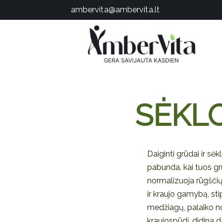
PASLAUGOS
ambervita@ambervita.lt
PRODUKTAI
ĮDOMU
APIE MANE
TESTAS
KONTAKTAI
SĖKLO
Daiginti grūdai ir sė
pabunda, kai tuos gr
normalizuoja rūgščių
ir kraujo gamybą, stip
medžiagų, palaiko no
kraujospūdį, didina d