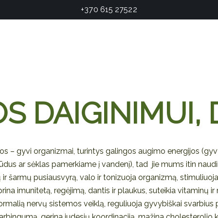
+370 615 27522
S DAIGINIMUI, 
klos – gyvi organizmai, turintys galingos augimo energijos (gy
ūdus ar sėklas pamerkiame į vandenį), tad jie mums itin naudin
 ir šarmų pusiausvyrą, valo ir tonizuoja organizmą, stimuliuo
rina imunitetą, regėjimą, dantis ir plaukus, suteikia vitaminų ir
rmalią nervų sistemos veiklą, reguliuoja gyvybiškai svarbius 
arbingumą, gerina judesių koordinaciją, mažina cholesterolio ki