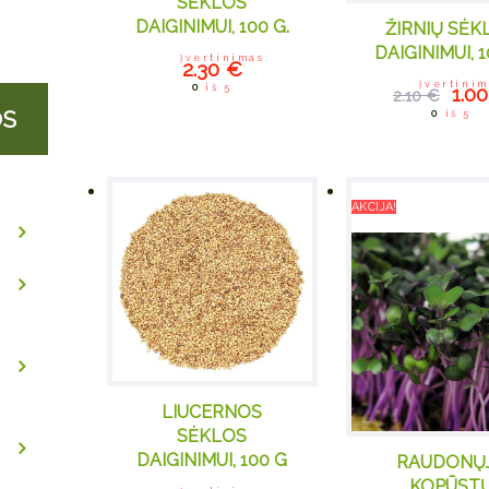
SĖKLOS
DAIGINIMUI, 100 G.
ŽIRNIŲ SĖK
DAIGINIMUI, 1
Įvertinimas:
2.30
€
Įvertinim
Ori
0
iš 5
1.0
2.10
€
wa
OS
0
iš 5
AKCIJA!
LIUCERNOS
SĖKLOS
DAIGINIMUI, 100 G
RAUDONŲ
KOPŪST