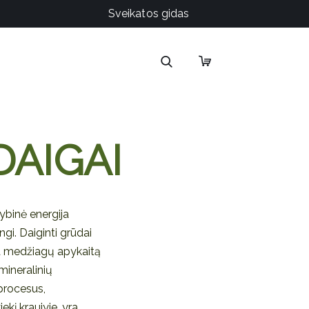
Sveikatos gidas
DAIGAI
vybinė energija
gi. Daiginti grūdai
ja medžiagų apykaitą
 mineralinių
procesus,
ekį kraujyje, yra