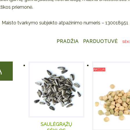
ktikos priemonė.
Maisto tvarkymo subjekto atpažinimo numeris – 130018951
PRADŽIA
PARDUOTUVĖ
SĖK
Ą
AKCIJA!
ina
SAULĖGRĄŽŲ