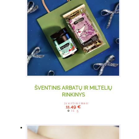
ŠVENTINIS ARBATŲ IR MILTELIŲ
RINKINYS
Įvertinimas:
11.49
€
0
iš 5