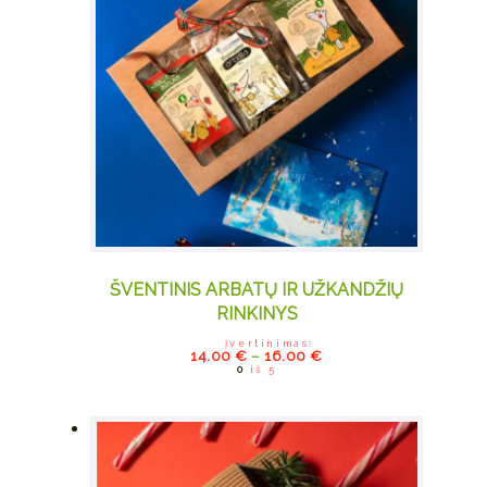
ŠVENTINIS ARBATŲ IR UŽKANDŽIŲ
RINKINYS
Įvertinimas:
This
14.00
€
–
16.00
€
0
iš 5
product
has
multiple
variants.
The