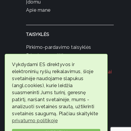
Įdomu
Apie mane
TAISYKLĖS
Pirkimo-pardavimo taisyklės
Privatumo politika
Slapukų politika
Vykdydami ES direktyvos ir
elektroninių ryšių reikalavimus, šioje
Registruokis nemokamai konsultacijai
svetainėje naudojame slapukus
© 2026
(angl.cookies), kurie leidžia
Ambervita
suasmeninti Jums turinį, geresnę
patirtį, naršant svetainėje, mums -
Geros
analizuoti svetainės srautą, užtikrinti
savijautos
svetainės saugumą. Plačiau skaitykite
ekspertė
privatumo politikoje
Gintarė
Jonaitytė