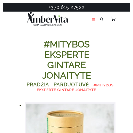
+370 615 27522
PASLAUGOS
PRODUKTAI
ĮDOMU
#MITYBOS
APIE MANE
EKSPERTE
TESTAS
GINTARE
KONTAKTAI
JONAITYTE
PRADŽIA
PARDUOTUVĖ
#MITYBOS
EKSPERTE GINTARE JONAITYTE