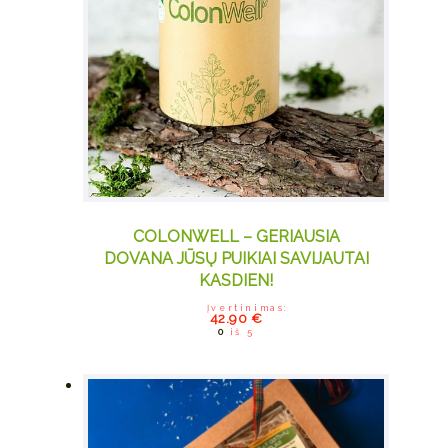
COLONWELL – GERIAUSIA
DOVANA JŪSŲ PUIKIAI SAVIJAUTAI
KASDIEN!
Įvertinimas:
42.90
€
0
iš 5