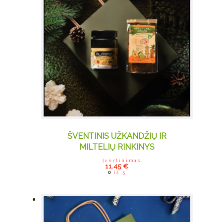
ŠVENTINIS UŽKANDŽIŲ IR
MILTELIŲ RINKINYS
Įvertinimas:
11.45
€
0
iš 5