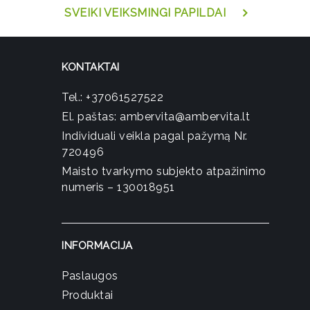
SVEIKI VEIKSMINGI PAPILDAI
KONTAKTAI
Tel.:
+37061527522
El. paštas:
ambervita@ambervita.lt
Individuali veikla pagal pažymą Nr.
720496
Maisto tvarkymo subjekto atpažinimo
numeris – 130018951
INFORMACIJA
Paslaugos
Produktai