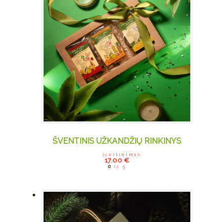
ŠVENTINIS UŽKANDŽIŲ RINKINYS
Įvertinimas:
This product
17.00
€
0
iš 5
has multiple
variants. The
options may be
chosen on the
product page