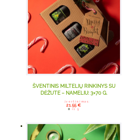
options
may be
chosen on
the
product
page
ŠVENTINIS MILTELIŲ RINKINYS SU
DĖŽUTE – NAMELIU: 3×70 G.
Įvertinimas:
21.55
€
0
iš 5