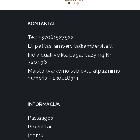
0
iš 5
KONTAKTAI
Tel.:
+37061527522
El. paštas:
ambervita@ambervita.lt
Individuali veikla pagal pažymą Nr.
720496
Maisto tvarkymo subjekto atpažinimo
numeris – 130018951
INFORMACIJA
Paslaugos
Produktai
Įdomu