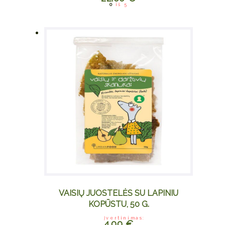
0
iš 5
VAISIŲ JUOSTELĖS SU LAPINIU
KOPŪSTU, 50 G.
Įvertinimas:
4.00
€