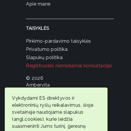
Apie mane
TAISYKLĖS
Pirkimo-pardavimo taisyklės
Privatumo politika
Slapukų politika
Registruokis nemokamai konsultacijai
© 2026
Ambervita
Geros
Vykdydami ES direktyvos ir
savijautos
elektroninių ryšių reikalavimus, šioje
ekspertė
svetainėje naudojame slapukus
Gintarė
(angl.cookies), kurie leidžia
Jonaitytė
suasmeninti Jums turinį, geresnę