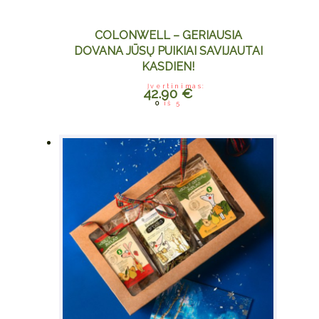
COLONWELL – GERIAUSIA
DOVANA JŪSŲ PUIKIAI SAVIJAUTAI
KASDIEN!
Įvertinimas:
42.90
€
0
iš 5