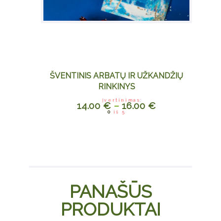
ŠVENTINIS ARBATŲ IR UŽKANDŽIŲ
RINKINYS
Įvertinimas:
14.00
€
–
16.00
€
This
0
iš 5
product
has
multiple
variants.
The
options
PANAŠŪS
may be
chosen
PRODUKTAI
on the