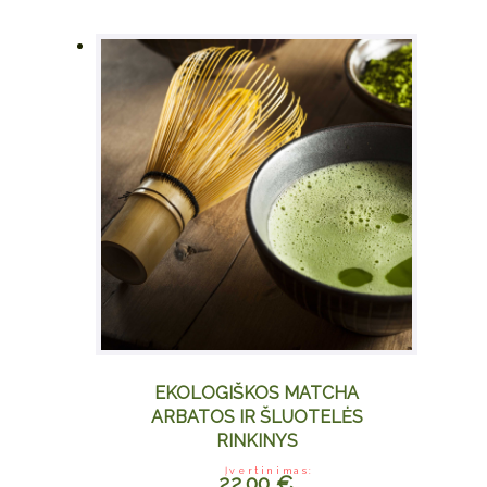
has
multiple
variants.
The
options
may be
chosen
on the
product
page
EKOLOGIŠKOS MATCHA
ARBATOS IR ŠLUOTELĖS
RINKINYS
Įvertinimas:
22.00
€