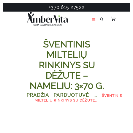
+370 615 27522
PASLAUGOS
PRODUKTAI
ĮDOMU
ŠVENTINIS
APIE MANE
MILTELIŲ
TESTAS
RINKINYS SU
KONTAKTAI
DĖŽUTE –
NAMELIU: 3×70 G.
PRADŽIA
PARDUOTUVĖ
...
ŠVENTINIS
MILTELIŲ RINKINYS SU DĖŽUTE...