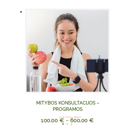
product
page
MITYBOS KONSULTACIJOS –
PROGRAMOS
Įvertinimas:
100.00
€
–
600.00
€
This
0
iš 5
product