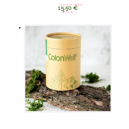
Įvertinimas:
15.50
€
0
iš 5