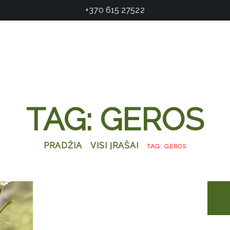
+370 615 27522
TAG: GEROS
PRADŽIA
VISI ĮRAŠAI
TAG: GEROS