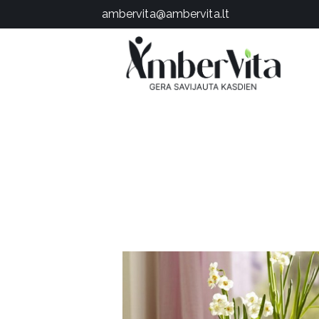
PASLAUGOS
ambervita@ambervita.lt
PRODUKTAI
ĮDOMU
APIE MANE
TESTAS
KONTAKTAI