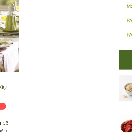
M
PA
PA
KIŲ
I
4 06
čių,