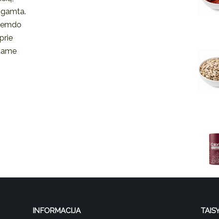
a gamta.
žtemdo
prie
štame
INFORMACIJA
TAIS