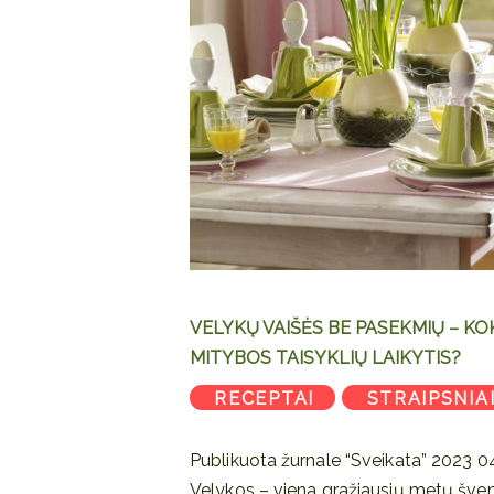
VELYKŲ VAIŠĖS BE PASEKMIŲ – KO
MITYBOS TAISYKLIŲ LAIKYTIS?
RECEPTAI
STRAIPSNIA
,
Publikuota žurnale “Sveikata” 2023 0
Velykos – viena gražiausių metų šven