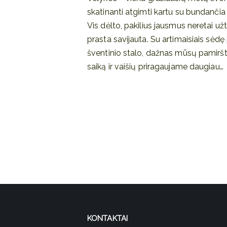
skatinanti atgimti kartu su bundanči
Vis dėlto, pakilius jausmus neretai u
prasta savijauta. Su artimaisiais sėdę 
šventinio stalo, dažnas mūsų pamir
saiką ir vaišių priragaujame daugiau…
KONTAKTAI