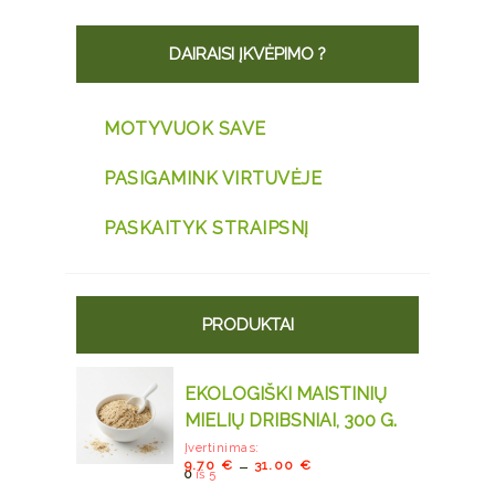
DAIRAISI ĮKVĖPIMO ?
MOTYVUOK SAVE
PASIGAMINK VIRTUVĖJE
PASKAITYK STRAIPSNĮ
PRODUKTAI
EKOLOGIŠKI MAISTINIŲ
MIELIŲ DRIBSNIAI, 300 G.
Įvertinimas:
–
9.70
€
31.00
€
0
iš 5