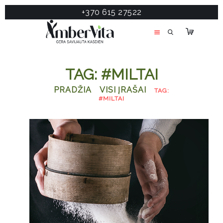
+370 615 27522
PASLAUGOS
PRODUKTAI
ĮDOMU
TAG: #MILTAI
APIE MANE
PRADŽIA
VISI ĮRAŠAI
TAG:
TESTAS
#MILTAI
KONTAKTAI