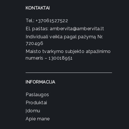
KONTAKTAI
Tel.:
+37061527522
El. paštas:
ambervita@ambervita.lt
Individuali veikla pagal pažymą Nr.
720496
Maisto tvarkymo subjekto atpažinimo
numeris – 130018951
INFORMACIJA
Paslaugos
Produktai
Įdomu
Apie mane