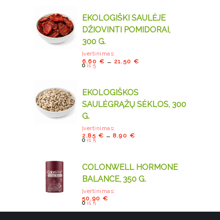
EKOLOGIŠKI SAULĖJE
DŽIOVINTI POMIDORAI,
300 G.
Įvertinimas:
–
6.60
€
21.50
€
0
iš 5
EKOLOGIŠKOS
SAULĖGRĄŽŲ SĖKLOS, 300
G.
Įvertinimas:
–
2.85
€
8.90
€
0
iš 5
COLONWELL HORMONE
BALANCE, 350 G.
Įvertinimas:
50.90
€
0
iš 5