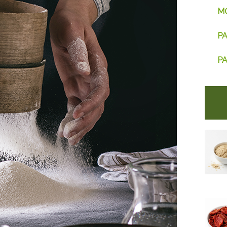
M
PA
PA