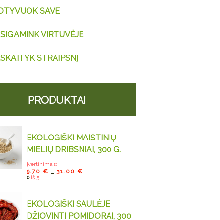
OTYVUOK SAVE
SIGAMINK VIRTUVĖJE
SKAITYK STRAIPSNĮ
PRODUKTAI
EKOLOGIŠKI MAISTINIŲ
MIELIŲ DRIBSNIAI, 300 G.
Įvertinimas:
9.70
€
31.00
€
–
0
iš 5
EKOLOGIŠKI SAULĖJE
DŽIOVINTI POMIDORAI, 300