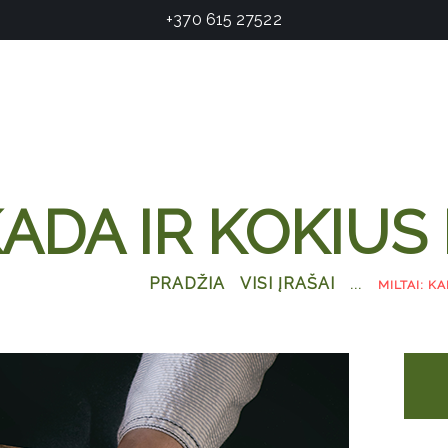
+370 615 27522
KADA IR KOKIUS
PRADŽIA
VISI ĮRAŠAI
...
MILTAI: K