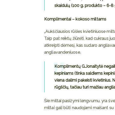
skaidulų (100 g. produkto – 6-8 
Komplimentai – kokoso miltams
„Aukščiausios rūšies kvietiniuose mil
Taip pat reiktų žiūrėti, kad cukraus 
atkreipti dėmesį, kas sudaro angliavand
angliavandeniuose.
Komplimentų G.Jonaitytė negai
kepiniams (tinka saldiems kepini
viena dalimi pakeisti kvietinius. N
rūgščių, tačiau turi mažiau angl
Šie miltai pasižymi lengvumu, yra šv
miltai gali būti naudojami maišant su k