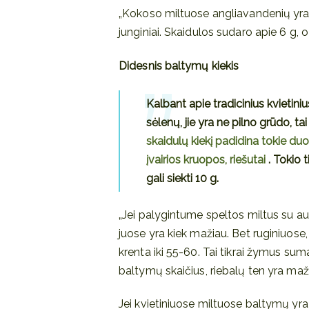
„Kokoso miltuose angliavandenių yra tik
junginiai. Skaidulos sudaro apie 6 g, o 
Didesnis baltymų kiekis
Kalbant apie tradicinius kvietiniu
sėlenų, jie yra ne pilno grūdo, tai
skaidulų kiekį padidina tokie duo
įvairios kruopos, riešutai
. Tokio 
gali siekti 10 g.
„Jei palygintume speltos miltus su auk
juose yra kiek mažiau. Bet ruginiuose,
krenta iki 55-60. Tai tikrai žymus su
baltymų skaičius, riebalų ten yra maž
Jei kvietiniuose miltuose baltymų yra ap