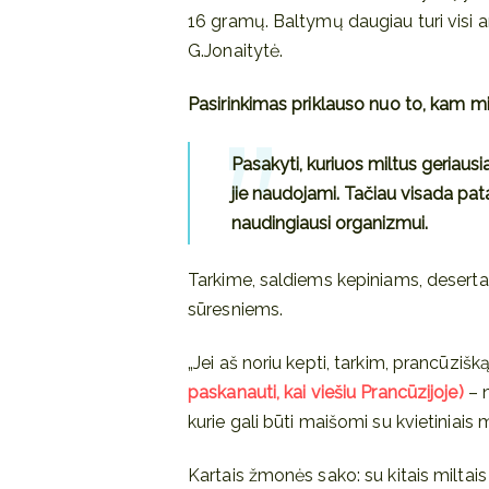
16 gramų. Baltymų daugiau turi visi ankš
G.Jonaitytė.
Pasirinkimas priklauso nuo to, kam m
Pasakyti, kuriuos miltus geriausi
jie naudojami. Tačiau visada patar
naudingiausi organizmui.
Tarkime, saldiems kepiniams, desertams
sūresniems.
„Jei aš noriu kepti, tarkim, prancūzišk
paskanauti, kai viešiu Prancūzijoje)
– 
kurie gali būti maišomi su kvietiniais m
Kartais žmonės sako: su kitais miltais 