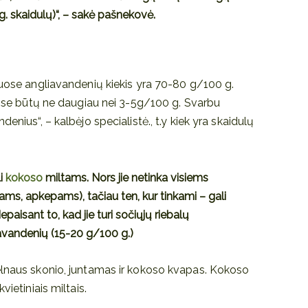
g. skaidulų)“, – sakė pašnekovė.
tuose angliavandenių kiekis yra 70-80 g/100 g.
juose būtų ne daugiau nei 3-5g/100 g. Svarbu
enius“, – kalbėjo specialistė., t.y kiek yra skaidulų
li
kokoso
miltams. Nors jie netinka visiems
ams, apkepams), tačiau ten, kur tinkami – gali
epaisant to, kad jie turi sočiųjų riebalų
iavandenių (15-20 g/100 g.)
elnaus skonio, juntamas ir kokoso kvapas. Kokoso
vietiniais miltais.