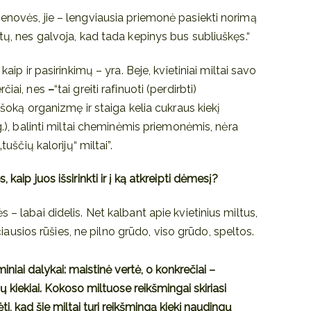
enovės, jie – lengviausia priemonė pasiekti norimą
tų, nes galvoja, kad tada kepinys bus subliuškęs.“
kaip ir pasirinkimų – yra. Beje, kvietiniai miltai savo
rčiai, nes
–
“tai greiti rafinuoti (perdirbti)
 šoką organizmę ir staiga kelia cukraus kiekį
 g.), balinti miltai cheminėmis priemonėmis, nėra
tuščių kalorijų“ miltai”.
 kaip juos išsirinkti ir į ką atkreipti dėmesį?
 – labai didelis. Net kalbant apie kvietinius miltus,
kščiausios rūšies, ne pilno grūdo, viso grūdo, speltos.
miniai dalykai: maistinė vertė, o konkrečiai –
 kiekiai. Kokoso miltuose reikšmingai skiriasi
ėti, kad šie miltai turi reikšmingą kiekį naudingų