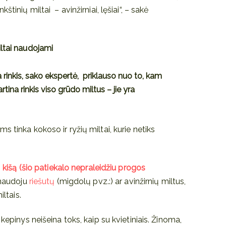
tinių miltai – avinžirniai, lęšiai“, – sakė
iltai naudojami
a rinkis, sako ekspertė, priklauso nuo to, kam
tina rinkis viso grūdo miltus – jie yra
 tinka kokoso ir ryžių miltai, kurie netiks
ą
kišą (šio patiekalo nepraleidžiu progos
naudoju
riešutų
(migdolų pvz.:) ar avinžirnių miltus,
iltais.
kepinys neišeina toks, kaip su kvietiniais. Žinoma,