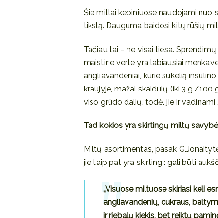
Šie miltai kepiniuose naudojami nuo s
tikslą. Dauguma baidosi kitų rūšių mil
Tačiau tai – ne visai tiesa. Sprendimų, 
maistine verte yra labiausiai menkave
angliavandeniai, kurie sukelią insulino
kraujyje, mažai skaidulų (iki 3 g./100
viso grūdo dalių, todėl jie ir vadinami „
Tad kokios yra skirtingų miltų savybės,
Miltų asortimentas, pasak G.Jonaitytės
jie taip pat yra skirtingi: gali būti au
„Visuose miltuose skiriasi keli es
angliavandenių, cukraus, baltymų
ir riebalų kiekis, bet reiktų pamin