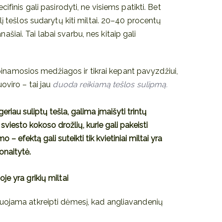
ifinis gali pasirodyti, ne visiems patikti. Bet
lį tešlos sudarytų kiti miltai. 20–40 procentų
panašiai. Tai labai svarbu, nes kitaip gali
lipinamosios medžiagos ir tikrai kepant pavyzdžiui,
oviro – tai jau
duoda reikiamą tešlos sulipmą.
 geriau suliptų tešla, galima įmaišyti trintų
 sviesto kokoso drožlių, kurie gali pakeisti
mo – efektą gali suteikti tik kvietiniai miltai yra
onaitytė.
e yra grikių miltai
uojama atkreipti dėmesį, kad angliavandenių