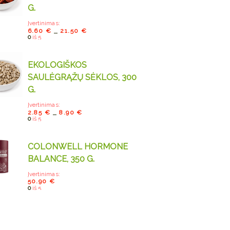
G.
Įvertinimas:
6.60
€
21.50
€
–
0
iš 5
EKOLOGIŠKOS
SAULĖGRĄŽŲ SĖKLOS, 300
G.
Įvertinimas:
2.85
€
8.90
€
–
0
iš 5
COLONWELL HORMONE
BALANCE, 350 G.
Įvertinimas:
50.90
€
0
iš 5