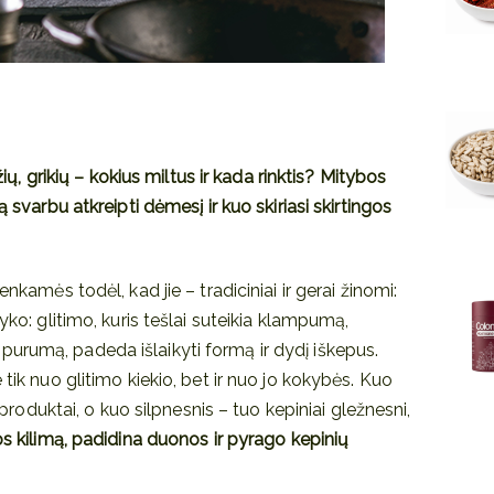
yžių, grikių – kokius miltus ir kada rinktis? Mitybos
ą svarbu atkreipti dėmesį ir kuo skiriasi skirtingos
enkamės todėl, kad jie – tradiciniai ir gerai žinomi:
yko: glitimo, kuris tešlai suteikia klampumą,
urumą, padeda išlaikyti formą ir dydį iškepus.
 tik nuo glitimo kiekio, bet ir nuo jo kokybės. Kuo
i produktai, o kuo silpnesnis – tuo kepiniai gležnesni,
os kilimą, padidina duonos ir pyrago kepinių