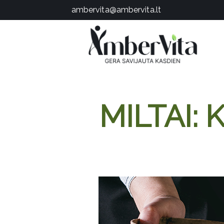
PASLAUGOS
ambervita@ambervita.lt
PRODUKTAI
ĮDOMU
APIE MANE
TESTAS
KONTAKTAI
MILTAI: 