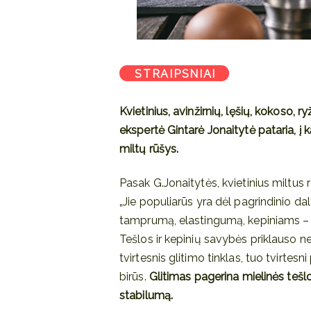
STRAIPSNIAI
Kvietinius, avinžirnių, lęšių, kokoso, r
ekspertė Gintarė Jonaitytė pataria, į k
miltų rūšys.
Pasak G.Jonaitytės, kvietinius miltus r
„Jie populiarūs yra dėl pagrindinio dal
tamprumą, elastingumą, kepiniams – p
Tešlos ir kepinių savybės priklauso ne
tvirtesnis glitimo tinklas, tuo tvirtesn
birūs.
Glitimas pagerina mielinės tešl
stabilumą.