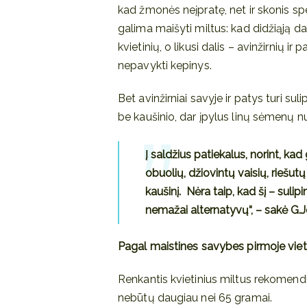
kad žmonės neįpratę, net ir skonis spec
galima maišyti miltus: kad didžiąją da
kvietinių, o likusi dalis – avinžirnių ir 
nepavykti kepinys.
Bet avinžirniai savyje ir patys turi su
be kaušinio, dar įpylus linų sėmenų nu
Į saldžius patiekalus, norint, kad
obuolių, džiovintų vaisių, riešutų
kaušinį. Nėra taip, kad šį – sulipi
nemažai alternatyvų“, – sakė G.J
Pagal maistines savybes pirmoje vietoj
Renkantis kvietinius miltus rekomend
nebūtų daugiau nei 65 gramai.