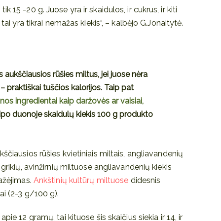
 15 -20 g. Juose yra ir skaidulos, ir cukrus, ir kiti
tai yra tikrai nemažas kiekis“, – kalbėjo G.Jonaitytė.
s aukščiausios rūšies miltus, jei juose nėra
 – praktiškai tuščios kalorijos. Taip pat
nos ingredientai kaip daržovės ar vaisiai,
tipo duonoje skaidulų kiekis 100 g produkto
ščiausios rūšies kvietiniais miltais, angliavandenių
 grikių, avinžirnių miltuose angliavandenių kiekis
mažėjimas.
Ankštinių kultūrų miltuose
didesnis
ai (2-3 g/100 g).
ie 12 gramų, tai kituose šis skaičius siekia ir 14, ir