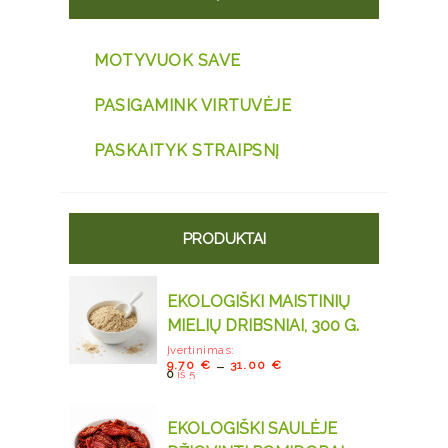
MOTYVUOK SAVE
PASIGAMINK VIRTUVĖJE
PASKAITYK STRAIPSNĮ
PRODUKTAI
EKOLOGIŠKI MAISTINIŲ
MIELIŲ DRIBSNIAI, 300 G.
Įvertinimas:
–
9.70
€
31.00
€
0
iš 5
EKOLOGIŠKI SAULĖJE