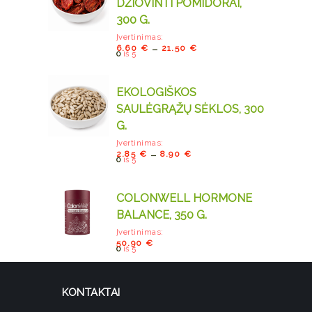
DŽIOVINTI POMIDORAI,
300 G.
Įvertinimas:
–
6.60
€
21.50
€
0
iš 5
EKOLOGIŠKOS
SAULĖGRĄŽŲ SĖKLOS, 300
G.
Įvertinimas:
–
2.85
€
8.90
€
0
iš 5
COLONWELL HORMONE
BALANCE, 350 G.
Įvertinimas:
50.90
€
0
iš 5
KONTAKTAI