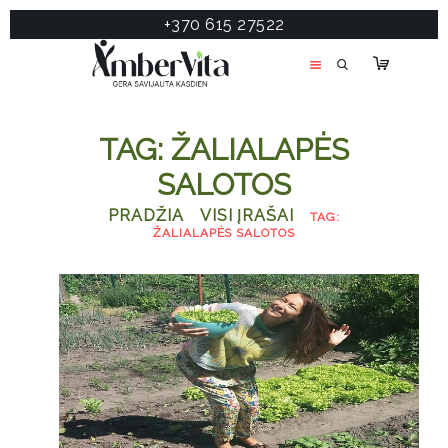
+370 615 27522
PASLAUGOS
PRODUKTAI
ĮDOMU
TAG: ŽALIALAPĖS
APIE MANE
SALOTOS
TESTAS
PRADŽIA
VISI ĮRAŠAI
TAG:
KONTAKTAI
ŽALIALAPĖS SALOTOS