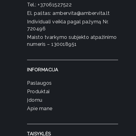
Tel.:
+37061527522
El. paštas:
ambervita@ambervita.lt
Individuali veikla pagal pažymą Nr.
720496
Maisto tvarkymo subjekto atpažinimo
numeris – 130018951
INFORMACIJA
Paslaugos
Produktai
Įdomu
Apie mane
TAISYKLĖS