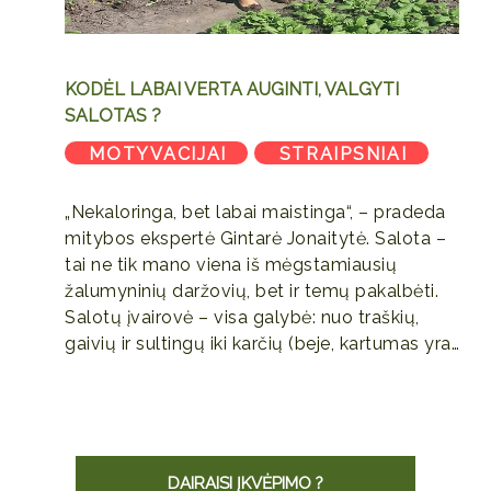
KODĖL LABAI VERTA AUGINTI, VALGYTI
SALOTAS ?
MOTYVACIJAI
STRAIPSNIAI
,
„Nekaloringa, bet labai maistinga“, – pradeda
mitybos ekspertė Gintarė Jonaitytė. Salota –
tai ne tik mano viena iš mėgstamiausių
žalumyninių daržovių, bet ir temų pakalbėti.
Salotų įvairovė – visa galybė: nuo traškių,
gaivių ir sultingų iki karčių (beje, kartumas yra…
DAIRAISI ĮKVĖPIMO ?