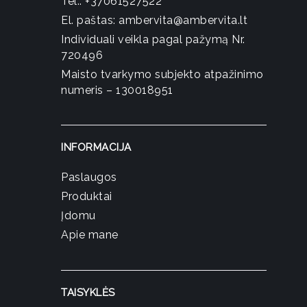
Tel.:
+37061527522
El. paštas:
ambervita@ambervita.lt
Individuali veikla pagal pažymą Nr.
720496
Maisto tvarkymo subjekto atpažinimo
numeris – 130018951
INFORMACIJA
Paslaugos
Produktai
Įdomu
Apie mane
TAISYKLĖS