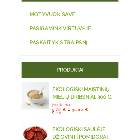
MOTYVUOK SAVE
PASIGAMINK VIRTUVĖJE
PASKAITYK STRAIPSNĮ
PRODUKTAI
EKOLOGIŠKI MAISTINIŲ
MIELIŲ DRIBSNIAI, 300 G.
Įvertinimas:
–
9.70
€
31.00
€
0
iš 5
EKOLOGIŠKI SAULĖJE
DŽIOVINTI POMIDORAI,