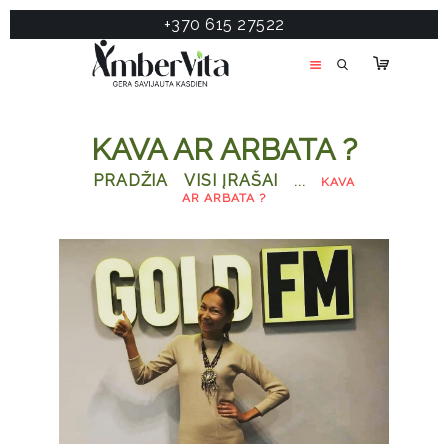
+370 615 27522
PASLAUGOS
PRODUKTAI
ĮDOMU
KAVA AR ARBATA ?
APIE MANE
PRADŽIA
VISI ĮRAŠAI
...
KAVA
TESTAS
AR ARBATA ?
KONTAKTAI