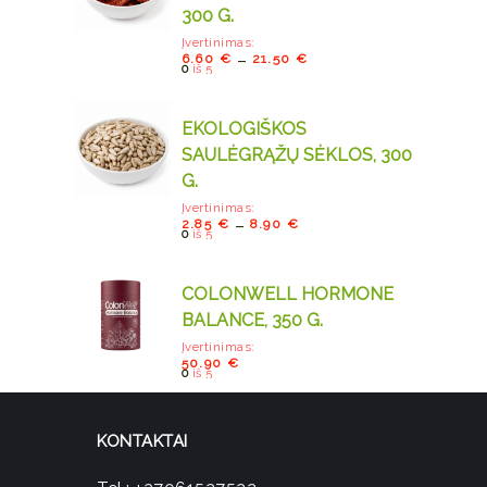
300 G.
Įvertinimas:
–
6.60
€
21.50
€
0
iš 5
EKOLOGIŠKOS
SAULĖGRĄŽŲ SĖKLOS, 300
G.
Įvertinimas:
–
2.85
€
8.90
€
0
iš 5
COLONWELL HORMONE
BALANCE, 350 G.
Įvertinimas:
50.90
€
0
iš 5
KONTAKTAI