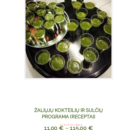
ŽALIŲJŲ KOKTEILIŲ IR SULČIŲ
PROGRAMA (RECEPTAI)
Įvertinimas:
11.00
€
–
115.00
€