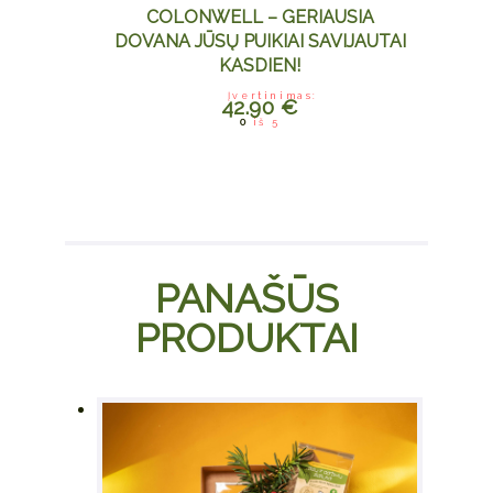
COLONWELL – GERIAUSIA
DOVANA JŪSŲ PUIKIAI SAVIJAUTAI
KASDIEN!
Įvertinimas:
42.90
€
0
iš 5
PANAŠŪS
PRODUKTAI