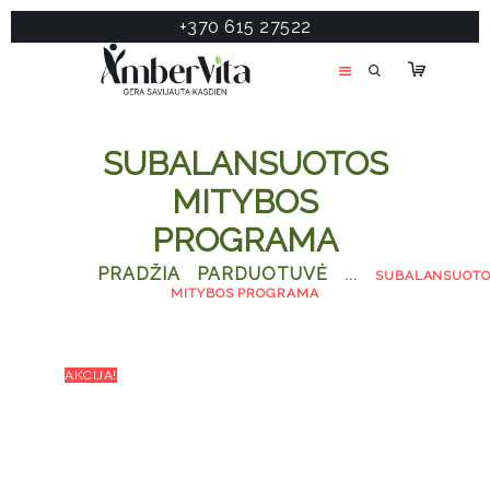
+370 615 27522
PASLAUGOS
PRODUKTAI
ĮDOMU
SUBALANSUOTOS
APIE MANE
MITYBOS
TESTAS
PROGRAMA
KONTAKTAI
PRADŽIA
PARDUOTUVĖ
...
SUBALANSUOT
MITYBOS PROGRAMA
AKCIJA!