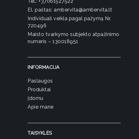
Tel.:
+37061527522
El. paštas:
ambervita@ambervita.lt
Individuali veikla pagal pažymą Nr.
720496
Maisto tvarkymo subjekto atpažinimo
numeris – 130018951
INFORMACIJA
Paslaugos
Produktai
Įdomu
Apie mane
TAISYKLĖS