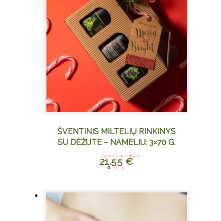
ŠVENTINIS MILTELIŲ RINKINYS
SU DĖŽUTE – NAMELIU: 3×70 G.
Įvertinimas:
21.55
€
0
iš 5