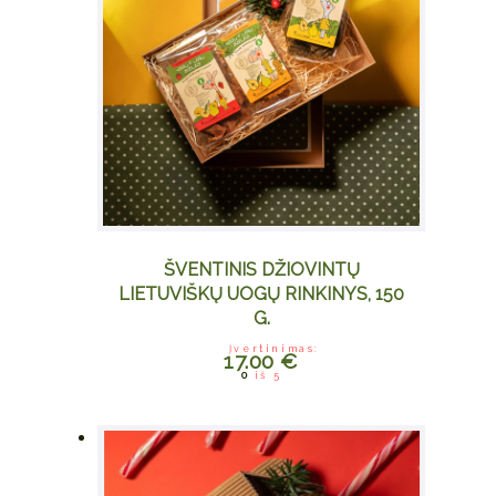
ŠVENTINIS DŽIOVINTŲ
LIETUVIŠKŲ UOGŲ RINKINYS, 150
G.
Įvertinimas:
17.00
€
0
iš 5