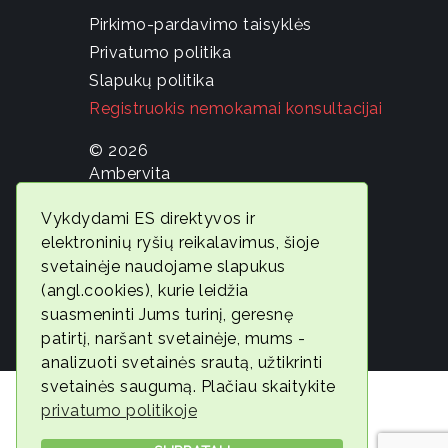
Pirkimo-pardavimo taisyklės
Privatumo politika
Slapukų politika
Registruokis nemokamai konsultacijai
© 2026
Ambervita
Geros
Vykdydami ES direktyvos ir
savijautos
elektroninių ryšių reikalavimus, šioje
ekspertė
svetainėje naudojame slapukus
Gintarė
(angl.cookies), kurie leidžia
Jonaitytė
suasmeninti Jums turinį, geresnę
patirtį, naršant svetainėje, mums -
analizuoti svetainės srautą, užtikrinti
svetainės saugumą. Plačiau skaitykite
privatumo politikoje