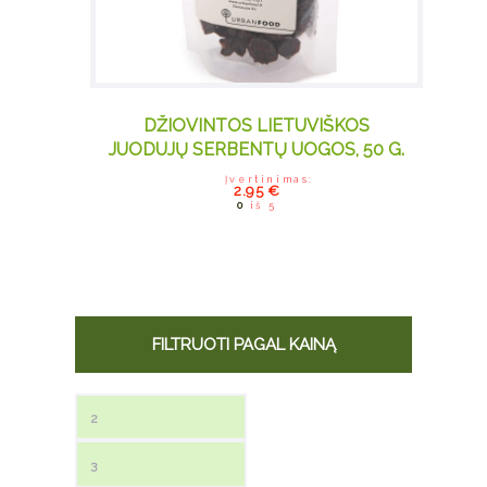
DŽIOVINTOS LIETUVIŠKOS
JUODUJŲ SERBENTŲ UOGOS, 50 G.
Įvertinimas:
2.95
€
0
iš 5
FILTRUOTI PAGAL KAINĄ
Min kaina
Maks kaina