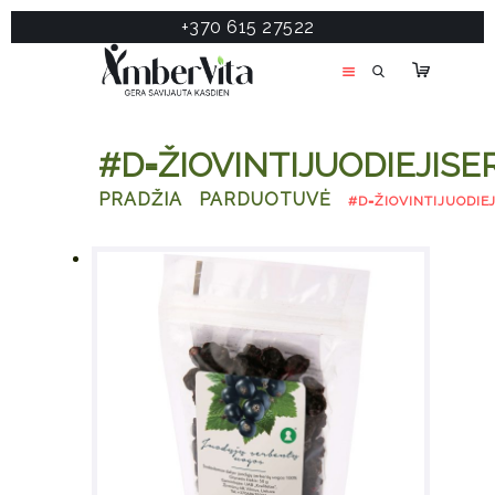
+370 615 27522
PASLAUGOS
PRODUKTAI
ĮDOMU
#D=ŽIOVINTIJUODIEJISE
APIE MANE
PRADŽIA
PARDUOTUVĖ
#D=ŽIOVINTIJUODIE
TESTAS
KONTAKTAI