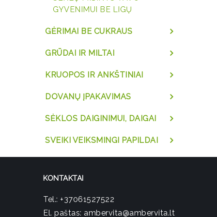
GYVENIMUI BE LIGŲ
GĖRIMAI BE CUKRAUS
GRŪDAI IR MILTAI
KRUOPOS IR ANKŠTINIAI
DOVANŲ ĮPAKAVIMAS
SĖKLOS DAIGINIMUI, DAIGAI
SVEIKI VEIKSMINGI PAPILDAI
KONTAKTAI
Tel.:
+37061527522
El. paštas:
ambervita@ambervita.lt