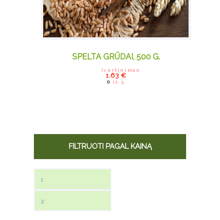
SPELTA GRŪDAI, 500 G.
Įvertinimas:
1.63
€
0
iš 5
FILTRUOTI PAGAL KAINĄ
Min kaina
Maks kaina