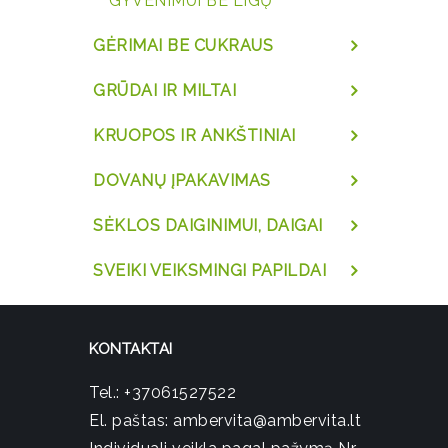
GYVENIMUI BE LIGŲ
GĖRIMAI BE CUKRAUS
GRŪDAI IR MILTAI
KRUOPOS IR ANKŠTINIAI
DOVANŲ ĮPAKAVIMAS
SĖKLOS DAIGINIMUI, DAIGAI
SVEIKI VEIKSMINGI PAPILDAI
KONTAKTAI
Tel.:
+37061527522
El. paštas:
ambervita@ambervita.lt