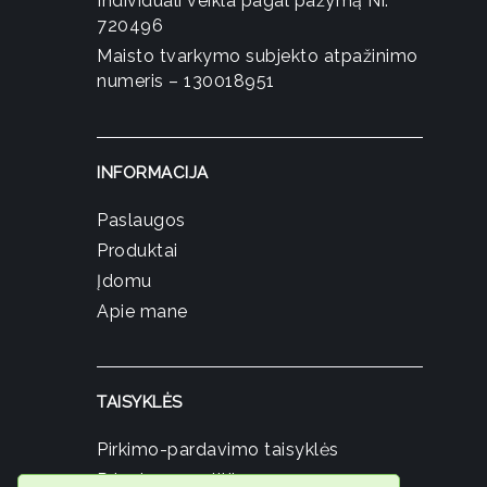
Individuali veikla pagal pažymą Nr.
720496
Maisto tvarkymo subjekto atpažinimo
numeris – 130018951
INFORMACIJA
Paslaugos
Produktai
Įdomu
Apie mane
TAISYKLĖS
Pirkimo-pardavimo taisyklės
Privatumo politika