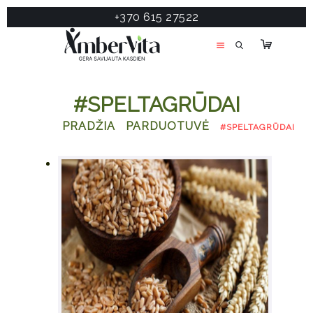
+370 615 27522
PASLAUGOS
PRODUKTAI
ĮDOMU
#SPELTAGRŪDAI
APIE MANE
PRADŽIA
PARDUOTUVĖ
#SPELTAGRŪDAI
TESTAS
KONTAKTAI