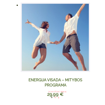
ENERGIJA VISADA – MITYBOS
PROGRAMA
Įvertinimas:
29.99
€
0
iš 5