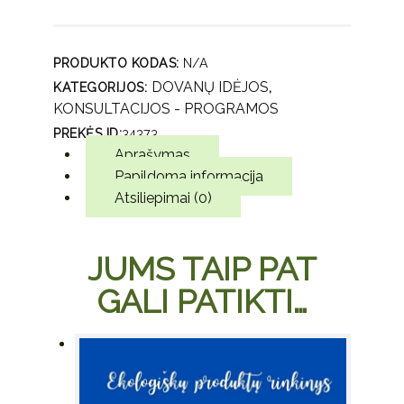
- programos
PRODUKTO KODAS:
N/A
DOVANŲ IDĖJOS
KATEGORIJOS:
,
KONSULTACIJOS - PROGRAMOS
PREKĖS ID:
34373
Aprašymas
Papildoma informacija
Atsiliepimai (0)
JUMS TAIP PAT
GALI PATIKTI…