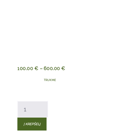
100.00
€
–
600.00
€
TRUKMĖ
produkto
kiekis:
Mitybos
Į KREPŠELĮ
konsultacijos