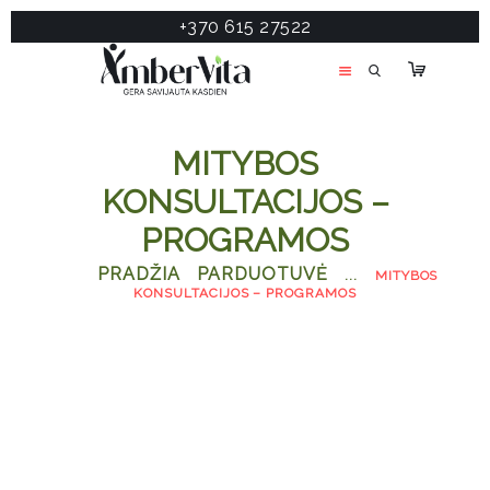
+370 615 27522
PASLAUGOS
PRODUKTAI
ĮDOMU
MITYBOS
APIE MANE
KONSULTACIJOS –
TESTAS
PROGRAMOS
KONTAKTAI
PRADŽIA
PARDUOTUVĖ
...
MITYBOS
KONSULTACIJOS – PROGRAMOS