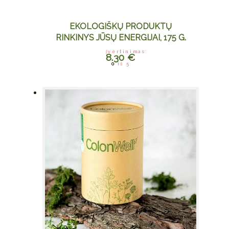
EKOLOGIŠKŲ PRODUKTŲ
RINKINYS JŪSŲ ENERGIJAI, 175 G.
Įvertinimas:
8.30
€
0
iš 5