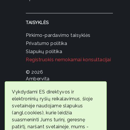
TAISYKLĖS
Pirkimo-pardavimo taisyklės
Privatumo politika
Slapukų politika
Registruokis nemokamai konsultacijai
© 2026
Ambervita
Geros
Vykdydami ES direktyvos ir
savijautos
elektroninių ryšių reikalavimus, šioje
ekspertė
svetainėje naudojame slapukus
Gintarė
(angl.cookies), kurie leidžia
Jonaitytė
suasmeninti Jums turinį, geresnę
patirtį, naršant svetainėje, mums -