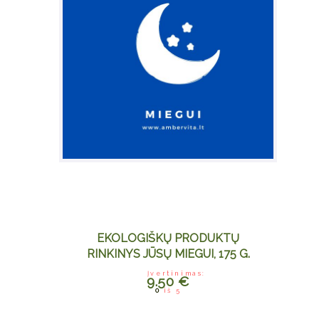
EKOLOGIŠKŲ PRODUKTŲ
RINKINYS JŪSŲ MIEGUI, 175 G.
Įvertinimas:
9.50
€
0
iš 5