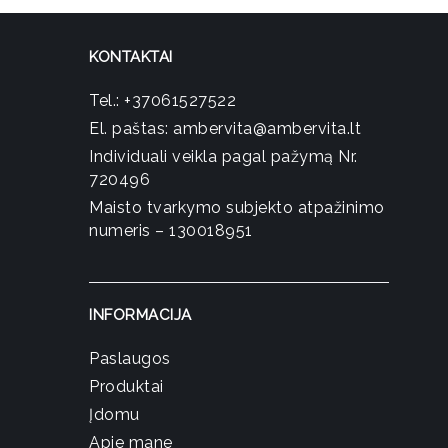
KONTAKTAI
Tel.:
+37061527522
El. paštas:
ambervita@ambervita.lt
Individuali veikla pagal pažymą Nr.
720496
Maisto tvarkymo subjekto atpažinimo
numeris – 130018951
INFORMACIJA
Paslaugos
Produktai
Įdomu
Apie mane