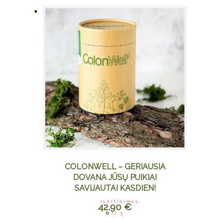
COLONWELL – GERIAUSIA
DOVANA JŪSŲ PUIKIAI
SAVIJAUTAI KASDIEN!
Įvertinimas:
42.90
€
0
iš 5