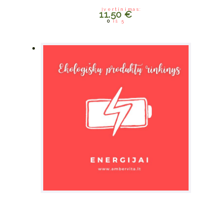
Įvertinimas:
11.50
€
0
iš 5