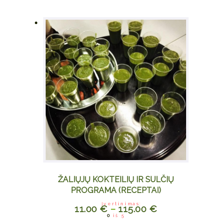
ŽALIŲJŲ KOKTEILIŲ IR SULČIŲ
PROGRAMA (RECEPTAI)
Įvertinimas:
11.00
€
–
115.00
€
0
iš 5