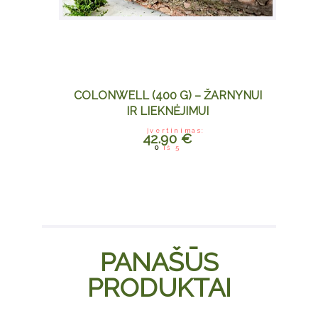
COLONWELL (400 G) – ŽARNYNUI
IR LIEKNĖJIMUI
Įvertinimas:
42.90
€
0
iš 5
PANAŠŪS
PRODUKTAI