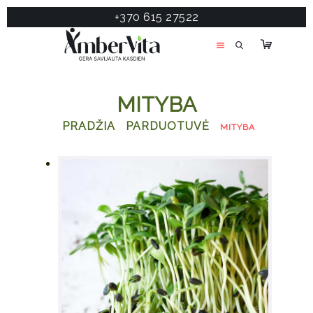
+370 615 27522
PASLAUGOS
PRODUKTAI
ĮDOMU
MITYBA
APIE MANE
PRADŽIA
PARDUOTUVĖ
MITYBA
TESTAS
KONTAKTAI