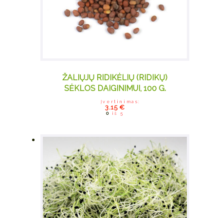
ŽALIŲJŲ RIDIKĖLIŲ (RIDIKŲ)
SĖKLOS DAIGINIMUI, 100 G.
Įvertinimas:
3.15
€
0
iš 5