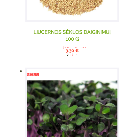
LIUCERNOS SĖKLOS DAIGINIMUI,
100 G
Įvertinimas:
3.30
€
0
iš 5
AKCIJA!