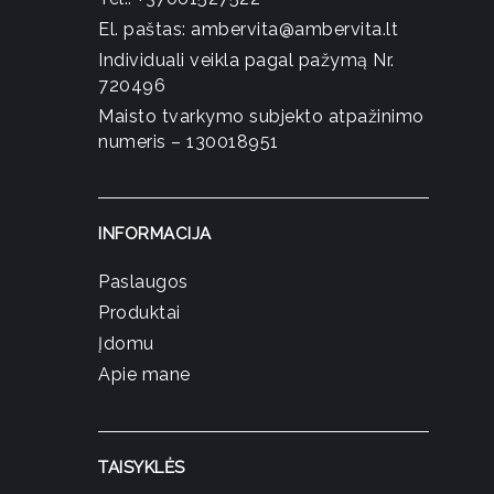
El. paštas:
ambervita@ambervita.lt
Individuali veikla pagal pažymą Nr.
720496
Maisto tvarkymo subjekto atpažinimo
numeris – 130018951
INFORMACIJA
Paslaugos
Produktai
Įdomu
Apie mane
TAISYKLĖS