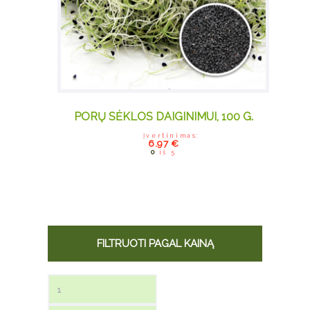
PORŲ SĖKLOS DAIGINIMUI, 100 G.
Įvertinimas:
6.97
€
0
iš 5
FILTRUOTI PAGAL KAINĄ
Min kaina
Maks kaina