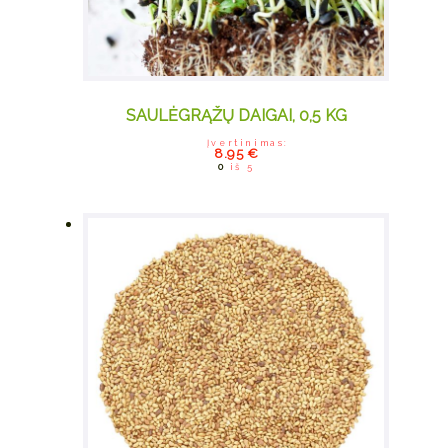
SAULĖGRĄŽŲ DAIGAI, 0,5 KG
Įvertinimas:
8.95
€
0
iš 5