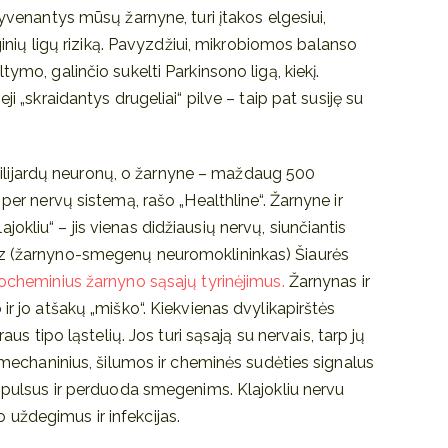
gyvenantys mūsų žarnyne, turi įtakos elgesiui,
oginių ligų riziką. Pavyzdžiui, mikrobiomos balanso
tymo, galinčio sukelti Parkinsono ligą, kiekį.
ji „skraidantys drugeliai“ pilve – taip pat susiję su
ijardų neuronų, o žarnyne – maždaug 500
 per nervų sistemą, rašo „Healthline“. Žarnyne ir
kliu“ – jis vienas didžiausių nervų, siunčiantis
ez (žarnyno-smegenų neuromoklininkas) Šiaurės
ocheminius žarnyno sąsajų tyrinėjimus.
Žarnynas ir
ir jo atšakų „miško“. Kiekvienas dvylikapirštės
raus tipo ląstelių. Jos turi sąsają su nervais, tarp jų
o mechaninius, šilumos ir cheminės sudėties signalus
impulsus ir perduoda smegenims. Klajokliu nervu
uždegimus ir infekcijas.