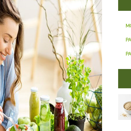
M
PA
PA