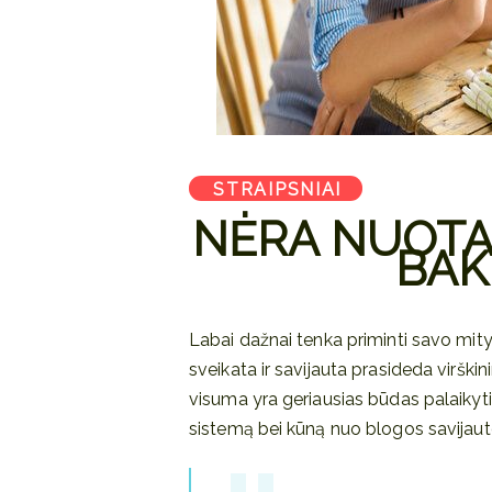
STRAIPSNIAI
NĖRA NUOTAI
BAK
Labai dažnai tenka priminti savo mit
sveikata ir savijauta prasideda viršk
visuma yra geriausias būdas palaikyti
sistemą bei kūną nuo blogos savijaut