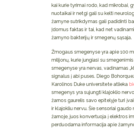
kai kurie tyrimai rodo, kad mikrobai, 
nuotaikai ir netgi gali su kelti neurol
žarnyne sutrikdymas gali padidinti bal
Įdomus faktas ir tai, kad net vadinamie
žarnyno bakterijų ir smegenų sąsaja.
Žmogaus smegenyse yra apie 100 mil
milijonų, kurie jungiasi su smegenimis
smegenyse yra nervas, vadinamas „klajo
signalus į abi puses. Diego Bohorqu
Karolinos Duke universitete atlieka
bi
smegenys yra sujungti klajoklio nervo 
žarnos gaurelis savo epitelyje turi įvai
ir klajokliu nervu. Šie sensoriai gaud
žarnoje, juos konvertuoja į elektros 
perduodama informacija apie žarnyno 