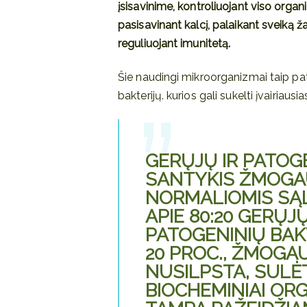
įsisavinime, kontroliuojant viso org
pasisavinant kalcį, palaikant sveiką ža
reguliuojant imunitetą.
Šie naudingi mikroorganizmai taip p
bakterijų. kurios gali sukelti įvairiausia
GERŲJŲ IR PATOG
SANTYKIS ŽMOGA
NORMALIOMIS SĄ
APIE 80:20 GERŲJŲ
PATOGENINIŲ BAK
20 PROC.,
ŽMOGAU
NUSILPSTA, SULĖT
BIOCHEMINIAI ORG