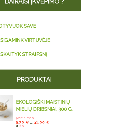
DAIRAISI ĮKVĖPIMO ?
OTYVUOK SAVE
SIGAMINK VIRTUVĖJE
SKAITYK STRAIPSNĮ
PRODUKTAI
EKOLOGIŠKI MAISTINIŲ
MIELIŲ DRIBSNIAI, 300 G.
Įvertinimas:
9.70
€
31.00
€
–
0
iš 5