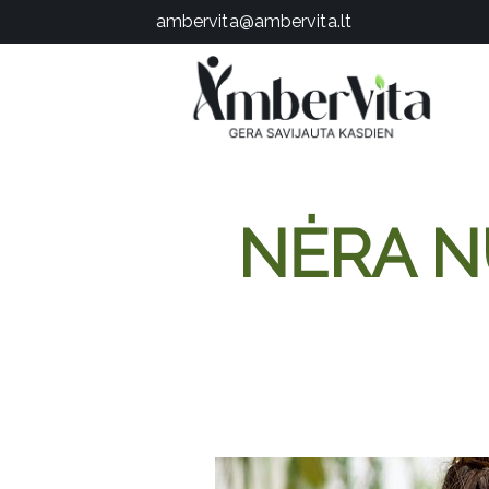
PASLAUGOS
ambervita@ambervita.lt
PRODUKTAI
ĮDOMU
APIE MANE
TESTAS
KONTAKTAI
NĖRA N