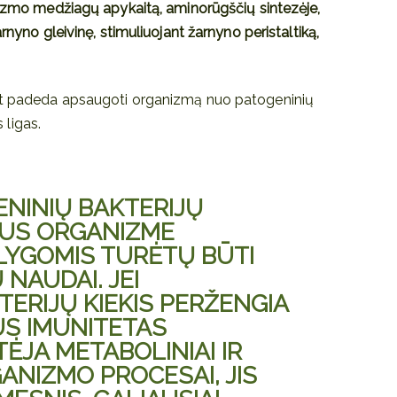
anizmo medžiagų apykaitą, aminorūgščių sintezėje,
rnyno gleivinę, stimuliuojant žarnyno peristaltiką,
at padeda apsaugoti organizmą nuo patogeninių
s ligas.
ENINIŲ BAKTERIJŲ
US ORGANIZME
LYGOMIS TURĖTŲ BŪTI
 NAUDAI. JEI
TERIJŲ KIEKIS PERŽENGIA
S IMUNITETAS
ĖJA METABOLINIAI IR
ANIZMO PROCESAI, JIS