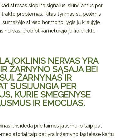
, kad stresas slopina signalus, siunčiamus per
imo trakto problemas. Kitas tyrimas su pelėmis
s, sumažėjo streso hormono lygis jų kraujyje.
is nervas, probiotikai neturėjo jokio efekto.
 KLAJOKLINIS NERVAS YRA
IR ŽARNYNO SĄSAJA BEI
SUI. ŽARNYNAS IR
AT SUSIJUNGIA PER
US, KURIE SMEGENYSE
USMUS IR EMOCIJAS.
nas prisideda prie laimės jausmo, o taip pat
omediatoriai taip pat yra ir žarnyno ląstelėse kartu