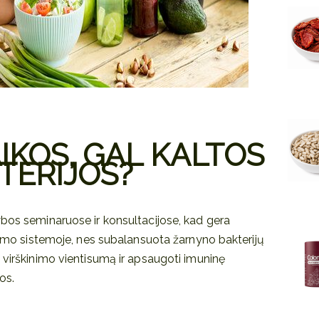
KOS, GAL KALTOS
TERIJOS?
ybos seminaruose ir konsultacijose, kad gera
inimo sistemoje, nes subalansuota žarnyno bakterijų
 virškinimo vientisumą ir apsaugoti imuninę
os.