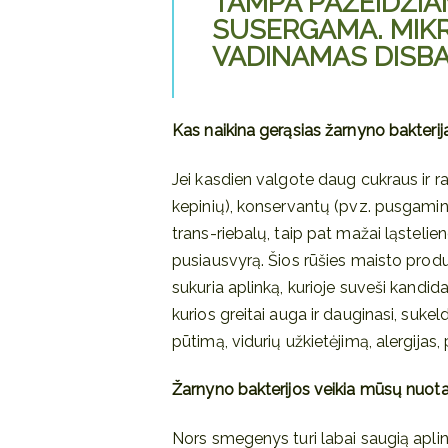
TAMPA PAŽEIDŽIAM
SUSERGAMA. MIK
VADINAMAS DISBA
Kas naikina gerąsias žarnyno bakterij
Jei kasdien valgote daug cukraus ir r
kepinių), konservantų (pvz. pusgamini
trans-riebalų, taip pat mažai ląstelie
pusiausvyrą. Šios rūšies maisto produ
sukuria aplinką, kurioje suveši kandid
kurios greitai auga ir dauginasi, suke
pūtimą, vidurių užkietėjimą, alergijas,
Žarnyno bakterijos veikia mūsų nuota
Nors smegenys turi labai saugią apl