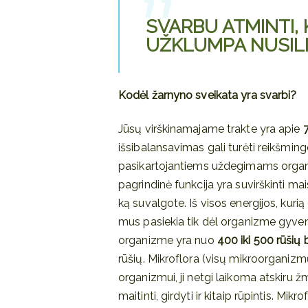
SVARBU ATMINTI,
UŽKLUMPA NUSILP
Kodėl žarnyno sveikata yra svarbi?
Jūsų virškinamajame trakte yra apie
išsibalansavimas gali turėti reikšming
pasikartojantiems uždegimams organiz
pagrindinė funkcija yra suvirškinti mai
ką suvalgote. Iš visos energijos, kuri
mus pasiekia tik dėl organizme gyven
organizme yra nuo
400 iki 500 rūšių 
rūšių. Mikroflora (visų mikroorganizm
organizmui, ji netgi laikoma atskiru ž
maitinti, girdyti ir kitaip rūpintis. Mik