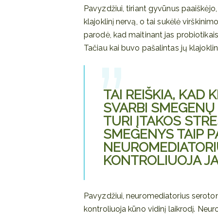
Pavyzdžiui, tiriant gyvūnus paaiškėjo
klajoklinį nervą, o tai sukėlė virškin
parodė, kad maitinant jas probiotikai
Tačiau kai buvo pašalintas jų klajoklin
TAI REIŠKIA, KAD
SVARBI SMEGENŲ 
TURI ĮTAKOS STRE
SMEGENYS TAIP P
NEUROMEDIATORI
KONTROLIUOJA JA
Pavyzdžiui, neuromediatorius serotoni
kontroliuoja kūno vidinį laikrodį. Neur