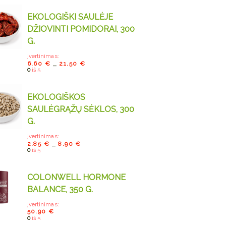
EKOLOGIŠKI SAULĖJE
DŽIOVINTI POMIDORAI, 300
G.
Įvertinimas:
6.60
€
21.50
€
–
0
iš 5
EKOLOGIŠKOS
SAULĖGRĄŽŲ SĖKLOS, 300
G.
Įvertinimas:
2.85
€
8.90
€
–
0
iš 5
COLONWELL HORMONE
BALANCE, 350 G.
Įvertinimas:
50.90
€
0
iš 5