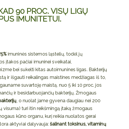
 KAD
90 PROC.
VISŲ LIGŲ
US IMUNITETUI.
75%
imuninės sistemos ląstelių, todėl jų
os įtakos pačiai imuninei sveikatai,
me bei sukelti kitas autoimunines ligas. Bakterijų
stą ir išgauti reikalingas maistines medžiagas iš to,
ą gauname suvartoję maistą, nuo 5 iki 10 proc. jos
ančių ir besidarbuojančių bakterijų. Žmogaus
bakterijų
, o nuolat jame gyvena daugiau nei 200
ų visuma) turi itin reikšmingą įtaką žmogaus
mogaus kūno organu, kurį reikia nuolatos gerai
roflora aktyviai dalyvauja:
šalinant toksinus, vitaminų