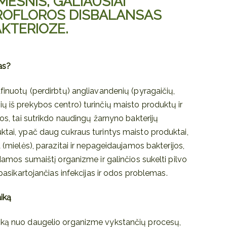
ESNIS, GALIAUSIAI
ROFLOROS DISBALANSAS
KTERIOZE.
as?
afinuotų (perdirbtų) angliavandenių (pyragaičių,
ų iš prekybos centro) turinčių maisto produktų ir
nos, tai sutrikdo naudingų žarnyno bakterijų
ktai, ypač daug cukraus turintys maisto produktai,
a (mielės), parazitai ir nepageidaujamos bakterijos,
ldamos sumaištį organizme ir galinčios sukelti pilvo
 pasikartojančias infekcijas ir odos problemas.
iką
inką nuo daugelio organizme vykstančių procesų,