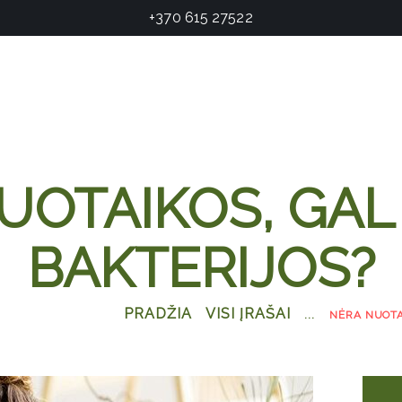
+370 615 27522
UOTAIKOS, GAL
BAKTERIJOS?
PRADŽIA
VISI ĮRAŠAI
...
NĖRA NUOTA